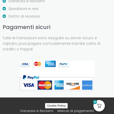
Garanzia e Reclami
Spedizioni e resi
Diritto di recesso
Pagamenti sicuri
Tutte le transazioni sono eseguite su server sicuro e
criptato, puoi pagare comodamente tramite carta di
credito o Paypal.
0
Cookie Policy
Garanzia e Reclami
Metodi di pagamento