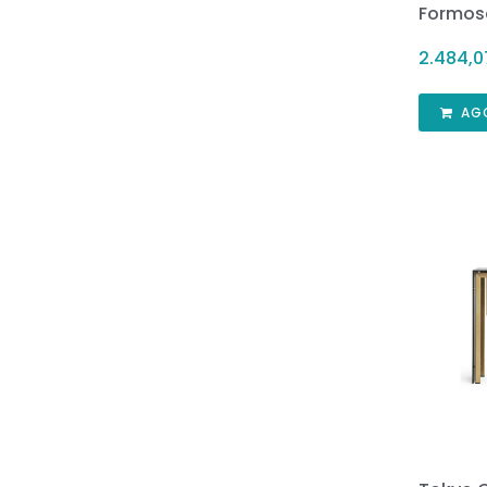
Formosa
2.484,
AG