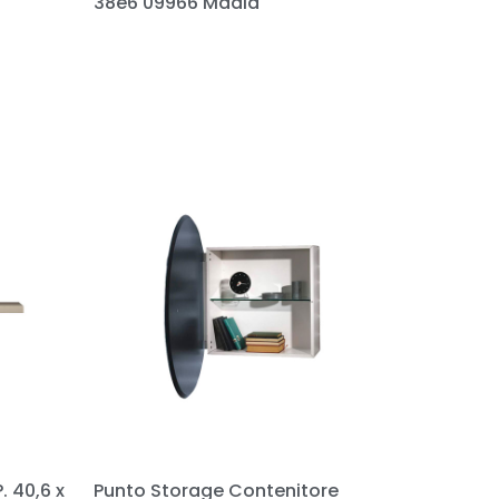
38e6 09966 Madia
P. 40,6 x
Punto Storage Contenitore