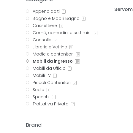
Servom
Appendiabiti
1
Bagno e Mobili Bagno
3
Cassettiere
1
Comò, comodini e settimini
2
Consolle
7
Librerie e Vetrine
3
Madie e contenitori
9
Mobili da ingresso
18
Mobili da Ufficio
1
Mobili TV
1
Piccoli Contenitori
2
Sedie
1
Specchi
1
Trattativa Privata
7
Brand