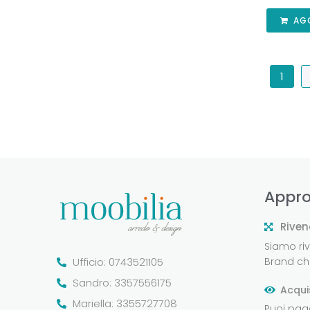
AG
1
Appro
Riven
Siamo rive
Ufficio: 0743521105
Brand che
Sandro: 3357556175
Acqui
Mariella: 3355727708
Puoi pag