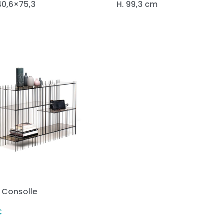
40,6×75,3
H. 99,3 cm
 Consolle
€