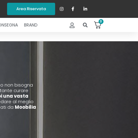
Area Riservata
0
ONSEGNA
BRAND
sto non bisogna
tante curare
oi una vasta
edare al meglio
nati da
Moobilia