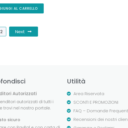
GIUNGI AL CARRELLO
Next
2
fondisci
Utilità
ditori Autorizzati
Area Riservata
nditori autorizzati di tutti i
SCONTI E PROMOZIONI
 trovi nel nostro portale.
FAQ – Domande Frequent
Recensioni dei nostri clien
sto sicuro
are con PayPal e con carta di
Garanzia e Reclami