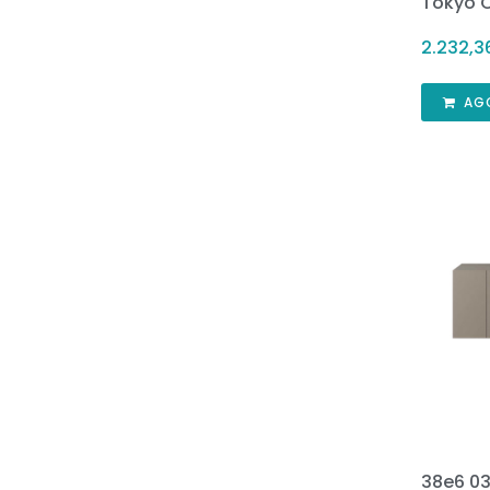
Tokyo 
2.232,
AG
38e6 0