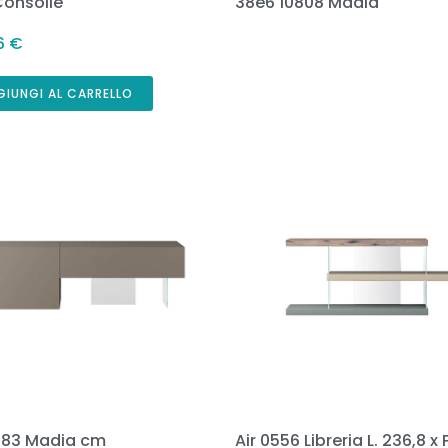
Consolle
38e6 10808 Madia
36
€
GIUNGI AL CARRELLO
383 Madia cm
Air 0556 Libreria L. 236,8 x 