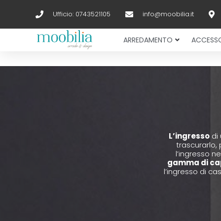
Ufficio: 0743521105
info@moobilia.it
ARREDAMENTO
ACCESSO
L’ingresso
di 
trascurarlo
l’ingresso n
gamma di capp
l’ingresso di ca