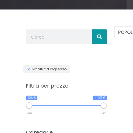
Mobili da ingresso
Filtra per prezzo
426 €
4 401 €
426
4 401
Categorie