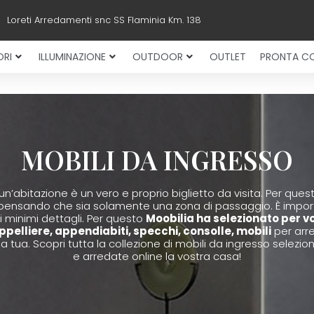
Loreti Arredamenti snc SS Flaminia Km. 138
RI
ILLUMINAZIONE
OUTDOOR
OUTLET
PRONTA C
MOBILI DA INGRESSO
un’abitazione è un vero e proprio biglietto da visita. Per que
, pensando che sia solamente una zona di passaggio. È impor
ei minimi dettagli. Per questo
Moobilia ha selezionato per v
elliere, appendiabiti, specchi, consolle, mobili
per arr
sa tua. Scopri tutta la collezione di mobili da ingresso selezio
e arredate online la vostra casa!