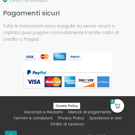
Diritto di recesso
Pagamenti sicuri
Tutte le transazioni sono eseguite su server sicuro e
criptato, puoi pagare comodamente tramite carta di
credito o Paypal.
0
Cookie Policy
Garanzia e Reclami
Metodi di pagamento
Termini e condizioni
Privacy Policy
Spedizioni e resi
Diritto di recesso