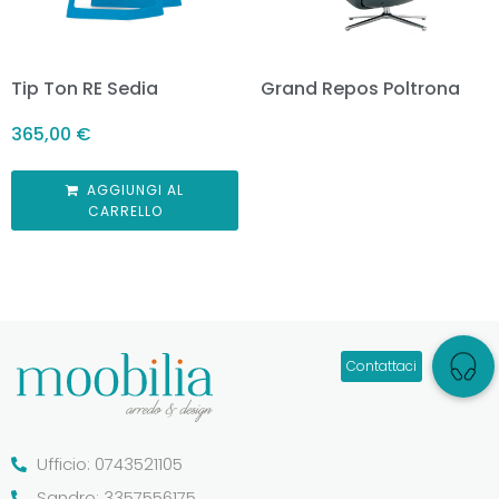
Tip Ton RE Sedia
Grand Repos Poltrona
365,00
€
AGGIUNGI AL
CARRELLO
Ufficio: 0743521105
Sandro: 3357556175