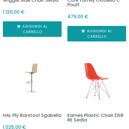
Wiggle Side Chair Sedia
Cork Family modello C
Pouff
1.120,00
€
479,00
€
AGGIUNGI AL
AGGIUNGI AL
CARRELLO
CARRELLO
HAL Ply Barstool Sgabello
Eames Plastic Chair DSR
RE Sedia
1.025,00
€