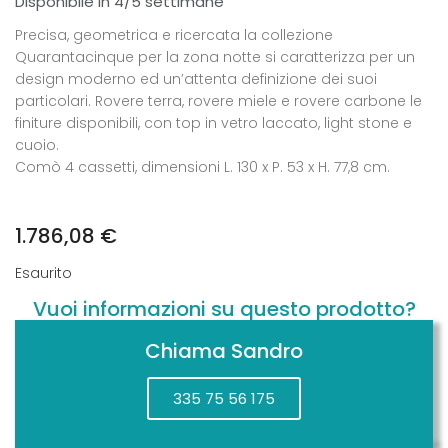
Disponibile in 4/5 settimane
Precisa, geometrica e ricercata la collezione
Quarantacinque per la zona notte si caratterizza per un
design moderno ed un’attenta definizione dei suoi
particolari. Rovere terra, rovere miele e rovere carbone le
finiture disponibili, con top in vetro laccato, light stone e
cuoio.
Comò 4 cassetti, dimensioni L. 130 x P. 53 x H. 77,8 cm.
1.786,08
€
Esaurito
Vuoi informazioni su questo prodotto?
Chiama Sandro
335 75 56 175