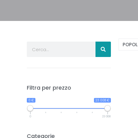
Filtra per prezzo
0 €
23 008 €
0
23 008
Categorie