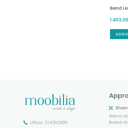
Bend Le
1.403,0
AGGIU
Appro
Riven
Siamo rive
Ufficio: 0743521105
Brand che