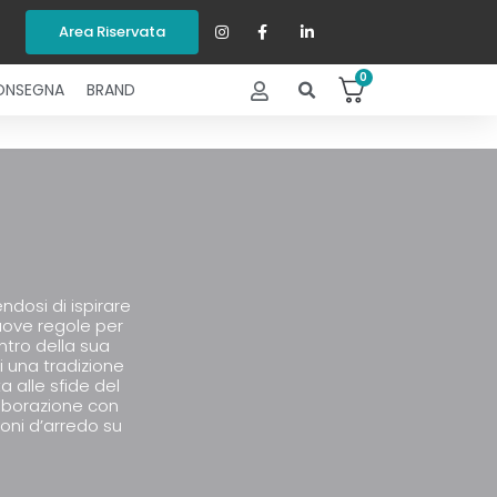
Area Riservata
0
ONSEGNA
BRAND
ndosi di ispirare
uove regole per
ntro della sua
di una tradizione
 alle sfide del
laborazione con
oni d’arredo su