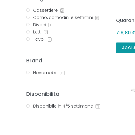
Cassettiere
2
Comò, comodini e settimini
5
Quaran
Divani
1
Letti
719,80
3
Tavoli
4
AGGIU
Brand
Novamobili
13
Disponibilità
Disponibile in 4/5 settimane
13