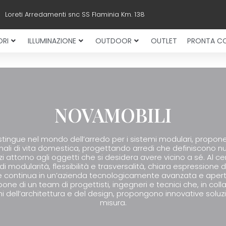
Loreti Arredamenti snc SS Flaminia Km. 138
RI
ILLUMINAZIONE
OUTDOOR
OUTLET
PRONTA C
NOVAMOBILI
stingue nel mondo dell’arredo per i sistemi modulari, propone
nali di vita domestica, progettando arredi che definiscono n
zi attorno agli oggetti che si desidera avere vicino a sé. Al ce
ri di modularità, flessibilità e trasversalità, chiara espressione 
e continua in un’azienda tecnologicamente avanzata e aperta
pone di un team di progettisti, ingegneri e tecnici che, in col
i dell’architettura e del design, propongono innovative soluzi
misura.