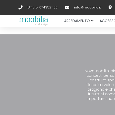
Ufficio: 0743521105
info@moobilia.it
ARREDAMENTO
ACCESSO
Novamobili si di
concetti perso
costruire spa
filosofia i valo
artigianale ch
futuro. Si com
importanti nom