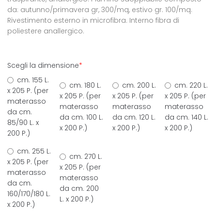
da: autunno/primavera gr, 300/mq, estivo gr. 100/mq.
Rivestimento esterno in microfibra. Interno fibra di
poliestere anallergico.
Scegli la dimensione
*
cm. 155 L.
cm. 180 L.
cm. 200 L.
cm. 220 L.
x 205 P. (per
x 205 P. (per
x 205 P. (per
x 205 P. (per
materasso
materasso
materasso
materasso
da cm.
da cm. 100 L.
da cm. 120 L.
da cm. 140 L.
85/90 L. x
x 200 P.)
x 200 P.)
x 200 P.)
200 P.)
cm. 255 L.
cm. 270 L.
x 205 P. (per
x 205 P. (per
materasso
materasso
da cm.
da cm. 200
160/170/180 L.
L. x 200 P.)
x 200 P.)