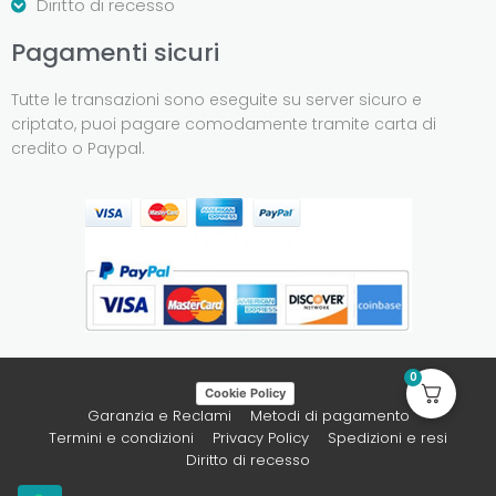
Diritto di recesso
Pagamenti sicuri
Tutte le transazioni sono eseguite su server sicuro e
criptato, puoi pagare comodamente tramite carta di
credito o Paypal.
0
Cookie Policy
Garanzia e Reclami
Metodi di pagamento
Termini e condizioni
Privacy Policy
Spedizioni e resi
Diritto di recesso