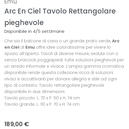
Emu
Arc En Ciel Tavolo Rettangolare
pieghevole
Disponibile in 4/5 settimane
Che sia il balcone di casa o un grande prato verde,
Arc
en Ciel
di
Emu
offre idee coloratissime per vivere lo
spazio all’aperto. Tavoli di diverse misure, sedute con o
senza braccioli, poggiapiedi: tutte soluzioni pieghevoli per
un arredo informale e vivace. L’ampia gamma cromatica
disponibile rende questa collezione ricca di soluzioni
vivaci e accattivanti per donare allegria e stile ad ogni
tipo di contesto. Tavolo rettangolare pieghevole
disponibile in due dimensioni.
Tavolo piccolo: L. 70 x P. 50 x H. 74 cm
Tavolo grande: L. 110 x P. 70 x H. 74 cm
189,00
€