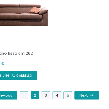
vano fisso cm 262
4
€
GIUNGI AL CARRELLO
revious
Next
1
2
3
4
5