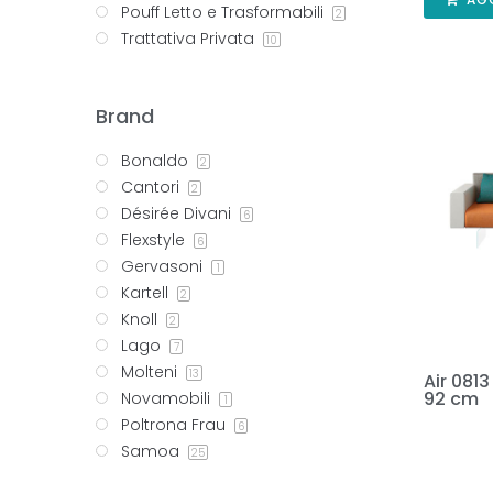
Pouff Letto e Trasformabili
2
Trattativa Privata
10
Brand
Bonaldo
2
Cantori
2
Désirée Divani
6
Flexstyle
6
Gervasoni
1
Kartell
2
Knoll
2
Lago
7
Molteni
13
Air 0813
92 cm
Novamobili
1
Poltrona Frau
6
Samoa
25