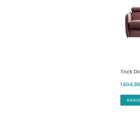
Trick D
1.604,8
AGGIU