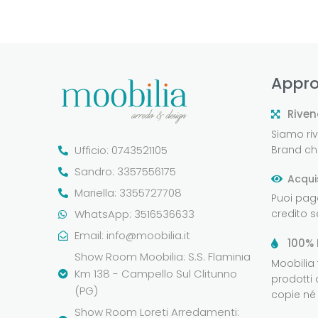
Appro
Riven
Siamo rive
Ufficio: 0743521105
Brand che
Sandro: 3357556175
Acqui
Mariella: 3355727708
Puoi pag
WhatsApp: 3516536633
credito 
Email:
info@moobilia.it
100% 
Show Room Moobilia: S.S. Flaminia
Moobilia
Km 138 - Campello Sul Clitunno
prodotti 
(PG)
copie né 
Show Room Loreti Arredamenti: