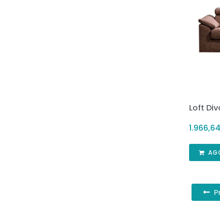
Loft Di
1.966,6
AG
P