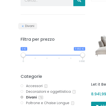
Divani
Filtra per prezzo
0 €
11 850 €
0
11 850
Categorie
Let it 
Accessori
2
Decorazioni e oggettistica
1
8.941,9
Divani
73
Poltrone e Chaise Longue
1
AG