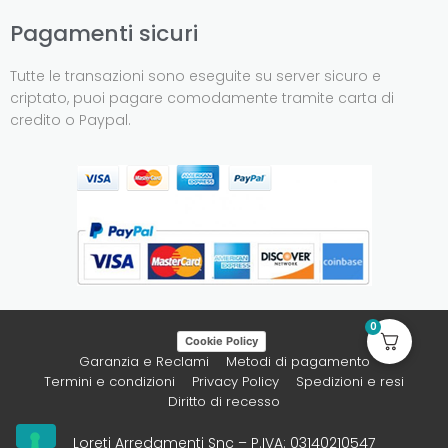
Pagamenti sicuri
Tutte le transazioni sono eseguite su server sicuro e
criptato, puoi pagare comodamente tramite carta di
credito o Paypal.
0
Cookie Policy
Garanzia e Reclami
Metodi di pagamento
Termini e condizioni
Privacy Policy
Spedizioni e resi
Diritto di recesso
Loreti Arredamenti Snc – P.IVA: 03140210547