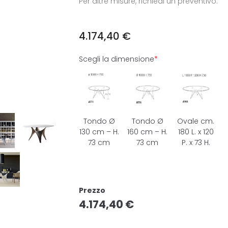
Per altre misure, richiedi un preventivo.
4.174,40
€
Scegli la dimensione
*
Tondo Ø
Tondo Ø
Ovale cm.
130 cm – H.
160 cm – H.
180 L. x 120
73 cm
73 cm
P. x 73 H.
Prezzo
4.174,40
€