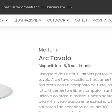
Loreti Arredamenti snc SS Flaminia Km. 138
RI
ILLUMINAZIONE
OUTDOOR
OUTLET
PRONTA C
Molteni
Arc Tavolo
Disponibile in 5/6 settimane
Disegnato da Foster + Partners per Molten
tavolo Arc è tavolo scultura. Il basament
realizzato con un composto del tutto inn
fatto di cemento e fibre, stampato in un
unico e colorato in massa. Il piano sopr
ovale, è in vetro trasparente extrachiaro 
sul bordo (ad eccezione dell’ovale 300×1