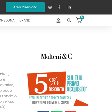
Area Riservata
0
ONSEGNA
BRAND
i&C, il
o è
ovativo,
 blocco
a, tondo o
bisellato
40).