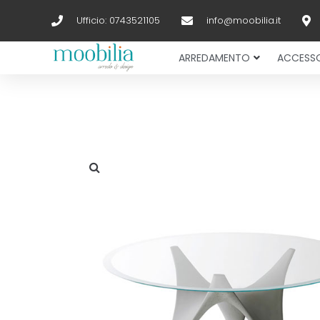
Ufficio: 0743521105
info@moobilia.it
ARREDAMENTO
ACCESSO