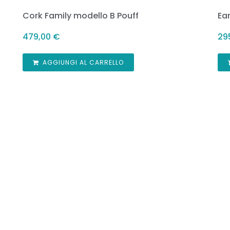
Cork Family modello B Pouff
Ea
479,00
€
29
AGGIUNGI AL CARRELLO