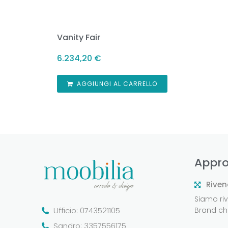
Vanity Fair
6.234,20
€
AGGIUNGI AL CARRELLO
Appro
Riven
Siamo rive
Ufficio: 0743521105
Brand che
Sandro: 3357556175