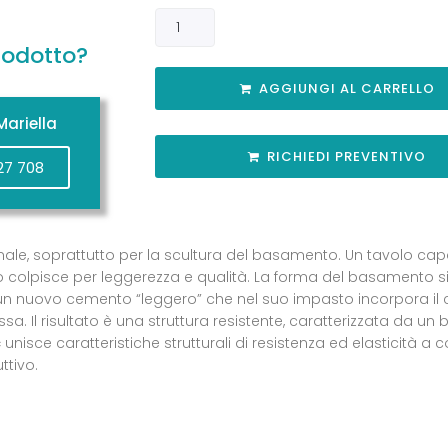
rodotto?
AGGIUNGI AL CARRELLO
ariella
RICHIEDI PREVENTIVO
27 708
nale, soprattutto per la scultura del basamento. Un tavolo cap
colpisce per leggerezza e qualità. La forma del basamento si is
 è un nuovo cemento “leggero” che nel suo impasto incorpora il 
. Il risultato è una struttura resistente, caratterizzata da un
c
unisce caratteristiche strutturali di resistenza ed elasticità a c
ttivo.