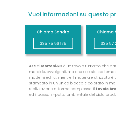
Vuoi informazioni su questo p
Chiama Sandro
Chiama M
335 75 56 175
335 57 
Arc
di
Molteni&C
è un tavolo tutt’altro che ba
morbide, avvolgenti, ma che allo stesso tempo 
moderni edifici, mentre il materiale utilizzato
stampato in un unico blocco e colorato in massa
realizzazione di forme complesse. Il
tavolo Ar
ed il basso impatto ambientale del ciclo produ