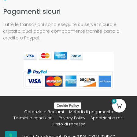
Pagamenti sicuri
Tutte le transazioni sono eseguite su server sicuro e
criptato, puoi pagare comodamente tramite carta di
credito o Paypal.
0
Cookie Policy
Garanzia e Reclami
Metodi di pagamento
Termini e condizioni
Privacy Policy
Spedizioni e resi
Diritto di recesso
Loreti Arredamenti Snc – P.IVA: 03140210547