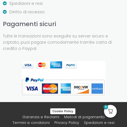
Spedizioni e resi
Diritto di recesso
Pagamenti sicuri
Tutte le transazioni sono eseguite su server sicuro e
criptato, puoi pagare comodamente tramite carta di
credito o Paypal.
0
Cookie Policy
Garanzia e Reclami
Metodi di pagamento
Termini e condizioni
Privacy Policy
Spedizioni e resi