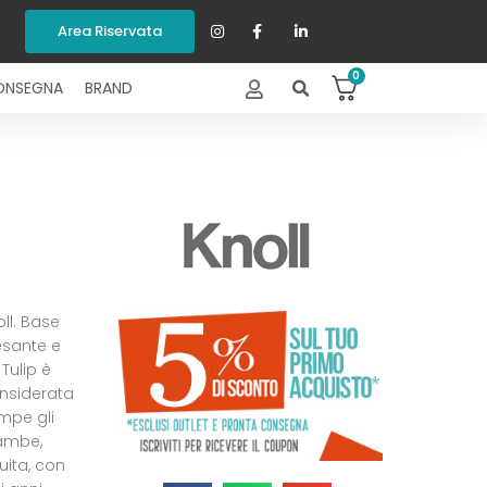
Area Riservata
0
ONSEGNA
BRAND
ll. Base
esante e
Tulip è
onsiderata
mpe gli
gambe,
uita, con