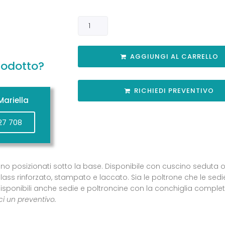
AGGIUNGI AL CARRELLO
rodotto?
RICHIEDI PREVENTIVO
ariella
27 708
 sono posizionati sotto la base. Disponibile con cuscino seduta
erglass rinforzato, stampato e laccato. Sia le poltrone che le sed
isponibili anche sedie e poltroncine con la conchiglia complet
ici un preventivo.