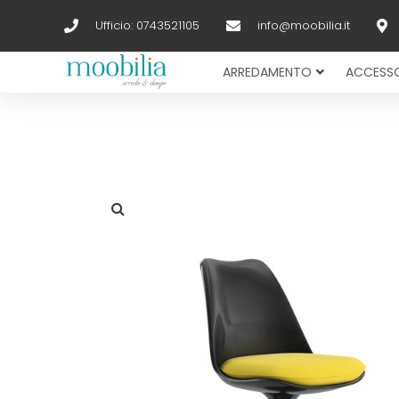
Ufficio: 0743521105
info@moobilia.it
ARREDAMENTO
ACCESSO