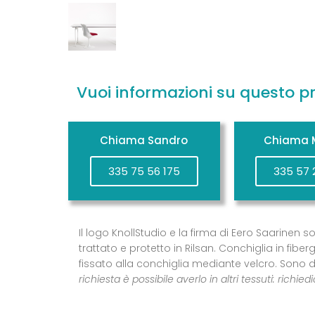
Vuoi informazioni su questo p
Chiama Sandro
Chiama M
335 75 56 175
335 57 
Il logo KnollStudio e la firma di Eero Saarinen
trattato e protetto in Rilsan. Conchiglia in fib
fissato alla conchiglia mediante velcro. Sono d
richiesta è possibile averlo in altri tessuti: richied