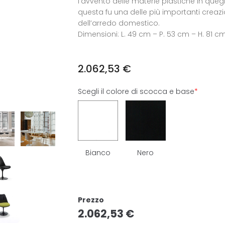
l’avvento delle materie plastiche in quegl
questa fu una delle più importanti creazi
dell’arredo domestico.
Dimensioni: L. 49 cm – P. 53 cm – H. 81 c
2.062,53
€
Scegli il colore di scocca e base
*
Bianco
Nero
Prezzo
2.062,53
€