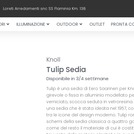
Loreti Arredamenti snc SS Flaminia Km. 138
RI
ILLUMINAZIONE
OUTDOOR
OUTLET
PRONTA C
Knoll
Tulip Sedia
Disponibile in 3/4 settimane
Tulip è una sedia di Eero Saarinen per Kno
girevole o fissa in alluminio modellato p
verniciato, scocca seduta in vetroresina. 
una sedia che è stata ideata nel 1957, c
tra le icone del design moderno. Tulip ro
schemi della sedia classica a quattro 
come del resto il materiale di cui è costit