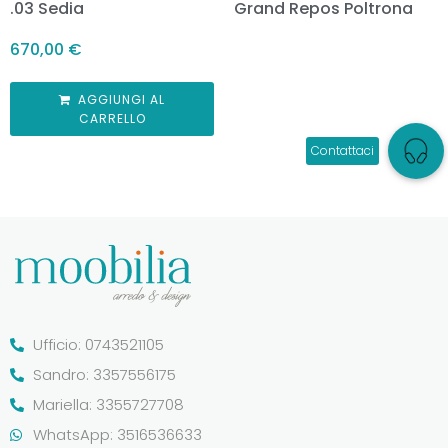
.03 Sedia
Grand Repos Poltrona
670,00
€
AGGIUNGI AL
CARRELLO
Ufficio: 0743521105
Sandro: 3357556175
Mariella: 3355727708
WhatsApp: 3516536633