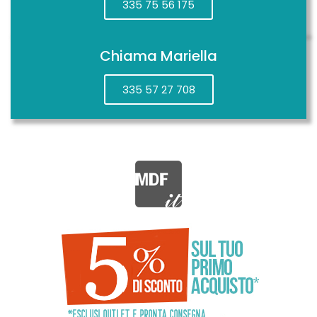
335 75 56 175
Chiama Mariella
335 57 27 708