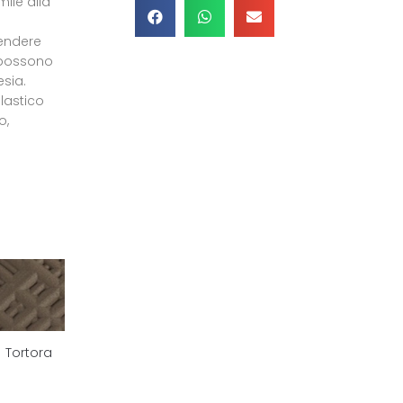
mile alla
a
endere
i possono
esia.
lastico
o,
Tortora