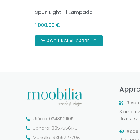
Spun Light T1 Lampada
1.000,00
€
AGGIUNGI AL CARRELLO
Appro
Riven
Siamo rive
Ufficio: 0743521105
Brand che
Sandro: 3357556175
Acqui
Mariella: 3355727708
Puoi pag