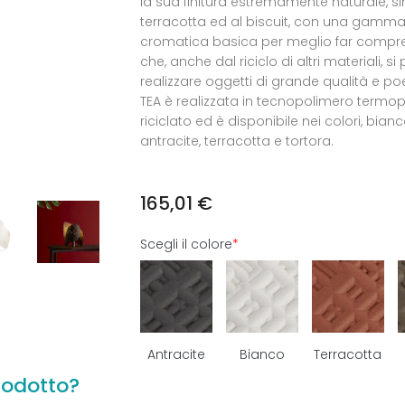
la sua finitura estremamente naturale, si
terracotta ed al biscuit, con una gamm
cromatica basica per meglio far compr
che, anche dal riciclo di altri materiali, s
realizzare oggetti di grande qualità e po
TEA è realizzata in tecnopolimero termop
riciclato ed è disponibile nei colori, bianc
antracite, terracotta e tortora.
165,01
€
Scegli il colore
*
Antracite
Bianco
Terracotta
rodotto?