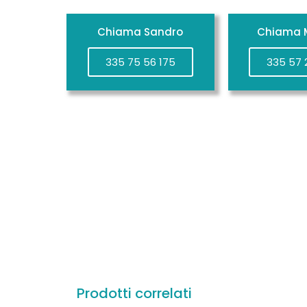
Chiama Sandro
Chiama M
335 75 56 175
335 57 
Prodotti correlati