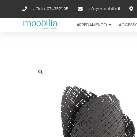
Ufficio: 0743521105
info@moobilia.it
ARREDAMENTO
ACCESSO