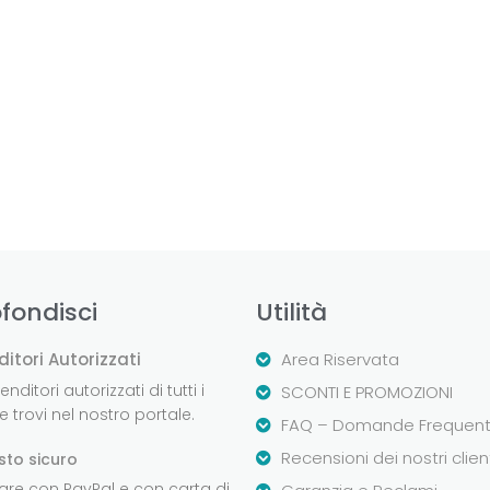
fondisci
Utilità
ditori Autorizzati
Area Riservata
nditori autorizzati di tutti i
SCONTI E PROMOZIONI
 trovi nel nostro portale.
FAQ – Domande Frequent
Recensioni dei nostri clien
sto sicuro
are con PayPal e con carta di