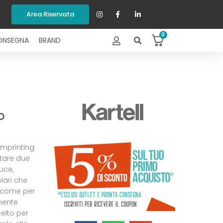
Area Riservata
0
ONSEGNA
BRAND
o
imprinting
tare due
uce,
lari che
, come per
mente
celto per