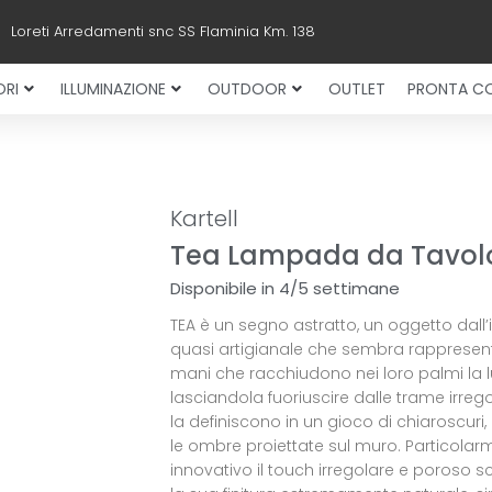
Loreti Arredamenti snc SS Flaminia Km. 138
RI
ILLUMINAZIONE
OUTDOOR
OUTLET
PRONTA C
Kartell
Tea Lampada da Tavol
Disponibile in 4/5 settimane
TEA è un segno astratto, un oggetto dall’
quasi artigianale che sembra rappresen
mani che racchiudono nei loro palmi la l
lasciandola fuoriuscire dalle trame irrego
la definiscono in un gioco di chiaroscuri
le ombre proiettate sul muro. Particolar
innovativo il touch irregolare e poroso s