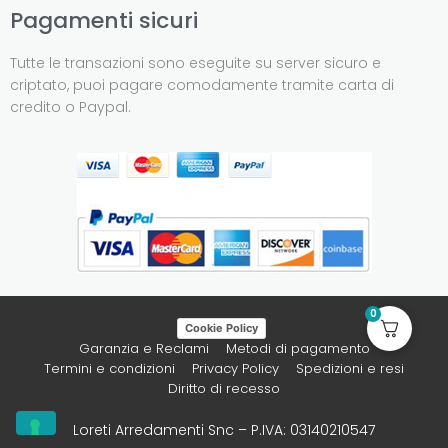
Pagamenti sicuri
Tutte le transazioni sono eseguite su server sicuro e
criptato, puoi pagare comodamente tramite carta di
credito o Paypal.
0
Cookie Policy
Garanzia e Reclami
Metodi di pagamento
Termini e condizioni
Privacy Policy
Spedizioni e resi
Diritto di recesso
Loreti Arredamenti Snc – P.IVA: 03140210547