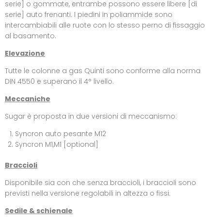
serie] o gommate, entrambe possono essere libere [di
serie] auto frenanti. I piedini in poliammide sono
intercambiabili alle ruote con lo stesso perno di fissaggio
al basamento.
Elevazione
Tutte le colonne a gas Quinti sono conforme alla norma
DIN 4550 e superano il 4° livello.
Meccaniche
Sugar è proposta in due versioni di meccanismo:
Syncron auto pesante M12
Syncron M1,M1 [optional]
Braccioli
Disponibile sia con che senza braccioli, i braccioli sono
previsti nella versione regolabili in altezza o fissi.
Sedile & schienale