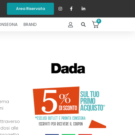
Area Riservata
0
ONSEGNA
BRAND
tema
ni
ttraverso
ndosi alle
 progetta