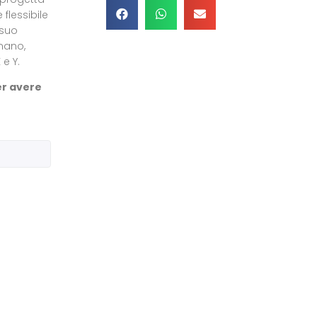
flessibile
 suo
mano,
 e Y.
er avere