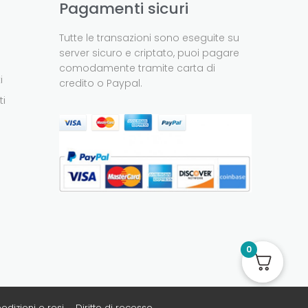
Pagamenti sicuri
Tutte le transazioni sono eseguite su
server sicuro e criptato, puoi pagare
comodamente tramite carta di
i
credito o Paypal.
ti
0
edizioni e resi
Diritto di recesso