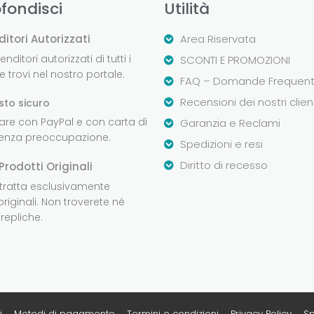
fondisci
Utilità
ditori Autorizzati
Area Riservata
nditori autorizzati di tutti i
SCONTI E PROMOZIONI
 trovi nel nostro portale.
FAQ – Domande Frequent
Recensioni dei nostri clien
sto sicuro
are con PayPal e con carta di
Garanzia e Reclami
senza preoccupazione.
Spedizioni e resi
Diritto di recesso
Prodotti Originali
 tratta esclusivamente
originali. Non troverete né
repliche.
i
Metodi di pagamento
Termini e condizioni
Privacy Policy
Sp