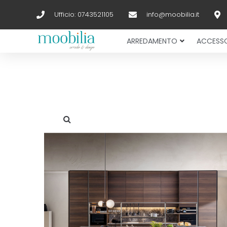
Ufficio: 0743521105
info@moobilia.it
ARREDAMENTO
ACCESSO