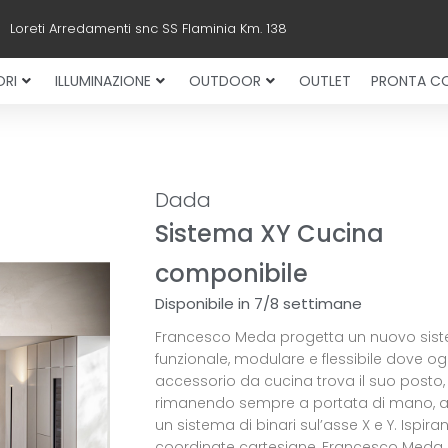
Loreti Arredamenti snc SS Flaminia Km. 138
RI
ILLUMINAZIONE
OUTDOOR
OUTLET
PRONTA C
Dada
Sistema XY Cucina
componibile
Disponibile in 7/8 settimane
Francesco Meda progetta un nuovo sis
funzionale, modulare e flessibile dove og
accessorio da cucina trova il suo posto,
rimanendo sempre a portata di mano, a
un sistema di binari sul’asse X e Y. Ispira
coordinate cartesiane, Francesco Meda