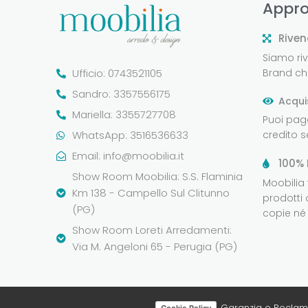
Appro
Riven
Siamo rive
Ufficio: 0743521105
Brand che
Sandro: 3357556175
Acqui
Mariella: 3355727708
Puoi pag
WhatsApp: 3516536633
credito 
Email:
info@moobilia.it
100% 
Show Room Moobilia: S.S. Flaminia
Moobilia
Km 138 - Campello Sul Clitunno
prodotti 
(PG)
copie né 
Show Room Loreti Arredamenti:
Via M. Angeloni 65 - Perugia (PG)
Garanzia e Reclam