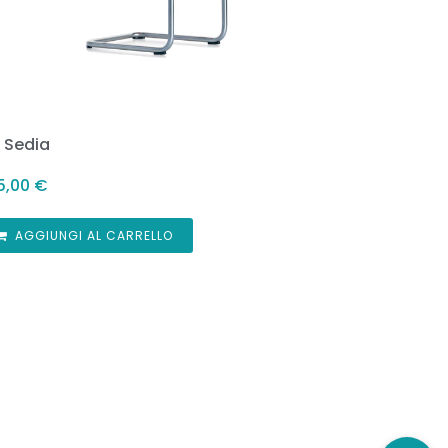
5 Sedia
5,00
€
AGGIUNGI AL CARRELLO