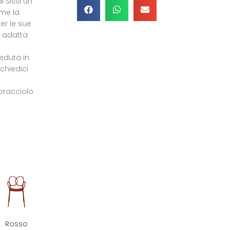
 Sissi un
ome la
er le sue
, adatta
seduta in
chiedici
 bracciolo
Rosso