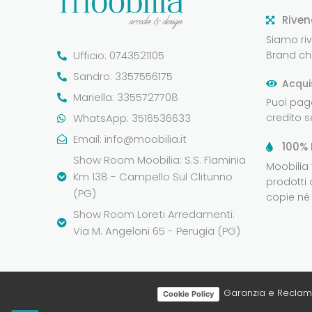
Riven
Siamo rive
Ufficio: 0743521105
Brand che
Sandro: 3357556175
Acqui
Mariella: 3355727708
Puoi pag
WhatsApp: 3516536633
credito 
Email:
info@moobilia.it
100% 
Show Room Moobilia: S.S. Flaminia
Moobilia
Km 138 - Campello Sul Clitunno
prodotti 
(PG)
copie né 
Show Room Loreti Arredamenti:
Via M. Angeloni 65 - Perugia (PG)
Garanzia e Reclam
Cookie Policy