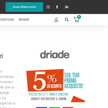
Area Riservata
0
ONSEGNA
BRAND
zi
to
mporaneo.
rontato
li che si
uegli
 fa,
leganza e