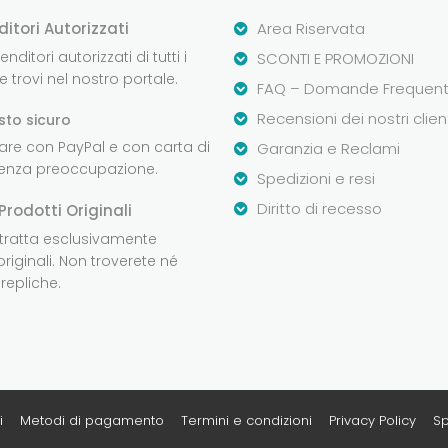
ditori Autorizzati
Area Riservata
nditori autorizzati di tutti i
SCONTI E PROMOZIONI
 trovi nel nostro portale.
FAQ – Domande Frequent
Recensioni dei nostri clien
sto sicuro
are con PayPal e con carta di
Garanzia e Reclami
senza preoccupazione.
Spedizioni e resi
Diritto di recesso
Prodotti Originali
 tratta esclusivamente
originali. Non troverete né
repliche.
i
Metodi di pagamento
Termini e condizioni
Privacy Policy
Sp