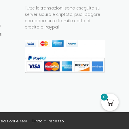
Tutte le transazioni sono eseguite su
server sicuro e criptato, puoi pagare
comodamente tramite carta di
i
credito o Paypal.
ti
0
edizioni e resi
Diritto di recesso