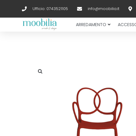
Ufficio: 0743521105
info@moobilia.it
ARREDAMENTO
ACCESSO