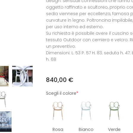
design. Sensuali connessioni che fanno di
oggetto raffinato e scultoreo, proprio c
sedia viennese per eccellenza, famosa p
curvature in legno. Poltroncina impilabile
per uso interno ed esterno.
Su richiesta è possibile avere il cuscino 
tessuto Outdoor con cerniera e velcro. Ri
un preventivo.
Dimensioni: L. 53 P. 57 H. 83; seduta h. 47;
h. 68
840,00
€
Scegli il colore
*
Rosa
Bianco
Verde