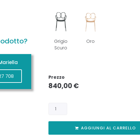
rodotto?
Grigio
Oro
Scuro
ariella
27 708
Prezzo
840,00
€
AGGIUNGI AL CARRELLO