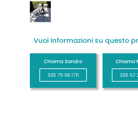
Vuoi informazioni su questo p
Chiama Sandro
Chiama M
335 75 56 175
335 57 