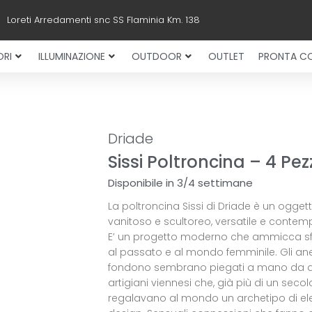
Loreti Arredamenti snc SS Flaminia Km. 138
RI
ILLUMINAZIONE
OUTDOOR
OUTLET
PRONTA C
Driade
Sissi Poltroncina – 4 Pez
Disponibile in 3/4 settimane
La poltroncina Sissi di Driade è un ogget
vanitoso e scultoreo, versatile e conte
E’ un progetto moderno che ammicca sf
al passato e al mondo femminile. Gli anel
fondono sembrano piegati a mano da q
artigiani viennesi che, già più di un secolo
regalavano al mondo un archetipo di e