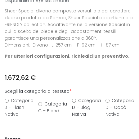
Disponibile in 5/6 settimane
Sheer Special divano composto versatile e dal carattere
deciso prodotto da Samoa, Sheer Special appartiene alla
FRIENDLY collection. Accattivante nella versione Special in
cui la scelta del piede e degli accostamenti tessili
garantisce una personalizzazione a 360°.
Dimensioni: Divano : L. 257 cm – P. 92 cm – H. 87 cm
Per ulteriori configurazioni, richiedici un preventivo.
1.672,62
€
Scegli la categoria di tessuto
*
Categoria
Categoria
Categoria
Categoria
B – Flash
D – Blog
D – Cocò
C – Blend
Nativa
Nativa
Nativa
Prezzo