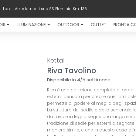
Loreti Arredamenti snc SS Flaminia Km. 138
RI
ILLUMINAZIONE
OUTDOOR
OUTLET
PRONTA C
Kettal
Riva Tavolino
Disponibile in 4/5 settimane
Riva è una collezione completa di arredi
esterni, pensata per creare quell’atmosf
permette di godere al meglio degli spazi 
La struttura del sedile e dello schienale 
da tavole in legno segue una lunga e va
tradizione di sedie per esterni disegnate 
maniera simile, e che in questo caso offr