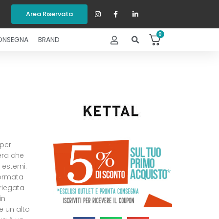
Area Riservata
0
ONSEGNA
BRAND
 per
era che
esterni.
formata
riegata
in
e un alto