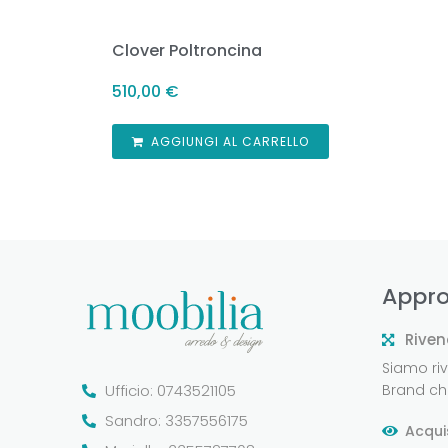
Clover Poltroncina
510,00
€
AGGIUNGI AL CARRELLO
Appro
Riven
Siamo rive
Ufficio: 0743521105
Brand che
Sandro: 3357556175
Acqui