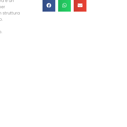
iva è un
per
n struttura
o.
o.