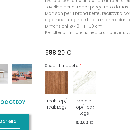
livello di confort e un design attraente. R
Tavolino per outdoor progettato da Jas
Morrison per il brand Kettel, realizzato co
e gambe in legno e top in marmo bianc
Dimensioni: ø 48 – H. 50 cm
Per ulteriori finiture richiedici un preventiv
988,20
€
Scegli il modello
*
rodotto?
Teak Top/
Marble
Teak Legs
Top/ Teak
Legs
ariella
100,00 €