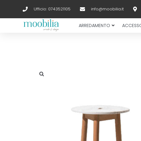
Ufficio: 0743521105
info@moobilia.it
ARREDAMENTO
ACCESSO