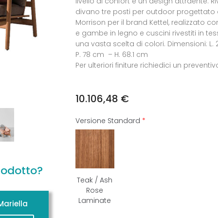
livello di confort e un design attraente. R
divano tre posti per outdoor progettato
Morrison per il brand Kettel, realizzato co
e gambe in legno e cuscini rivestiti in tes
una vasta scelta di colori. Dimensioni: L.
P. 78 cm – H. 68.1 cm
Per ulteriori finiture richiedici un preventiv
10.106,48
€
Versione Standard
*
rodotto?
Teak / Ash
Rose
Laminate
ariella