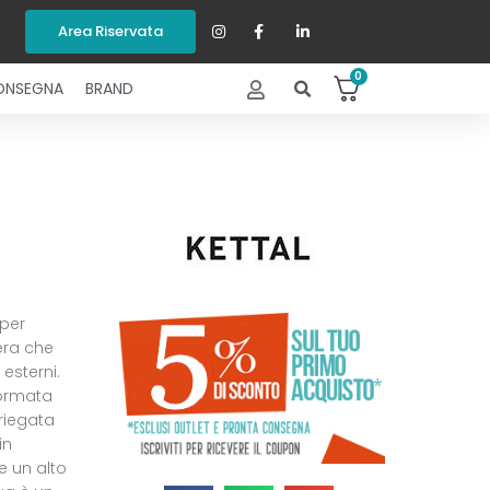
Area Riservata
0
ONSEGNA
BRAND
 per
era che
esterni.
formata
riegata
in
e un alto