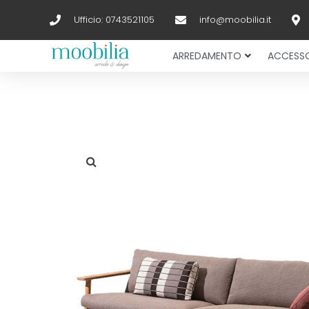
Ufficio: 0743521105
info@moobilia.it
ARREDAMENTO
ACCESSO