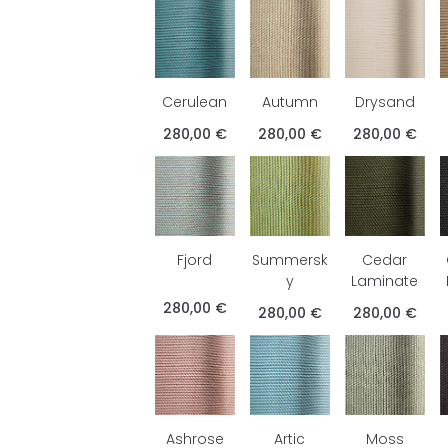
Cerulean
Autumn
Drysand
280,00 €
280,00 €
280,00 €
Fjord
Summersk
Cedar
y
Laminate
280,00 €
280,00 €
280,00 €
Ashrose
Artic
Moss