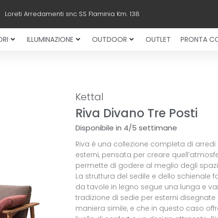
Loreti Arredamenti snc SS Flaminia Km. 138
RI
ILLUMINAZIONE
OUTDOOR
OUTLET
PRONTA C
Kettal
Riva Divano Tre Posti
Disponibile in 4/5 settimane
Riva è una collezione completa di arredi
esterni, pensata per creare quell’atmosf
permette di godere al meglio degli spazi 
La struttura del sedile e dello schienale 
da tavole in legno segue una lunga e va
tradizione di sedie per esterni disegnate 
maniera simile, e che in questo caso offr