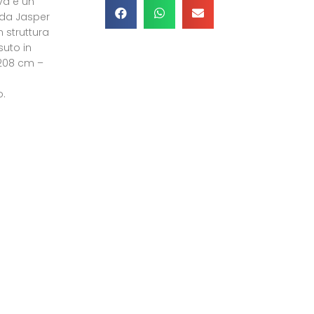
iva è un
 da Jasper
n struttura
suto in
 208 cm –
o.