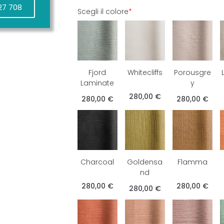
27 708
Scegli il colore
*
Fjord
Whitecliffs
Porousgre
Laminate
y
280,00 €
280,00 €
280,00 €
Charcoal
Goldensa
Flamma
nd
280,00 €
280,00 €
280,00 €