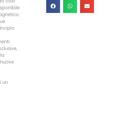
do così
isponibile
magnetico
Due
incipio
enti
sclusive,
 la
 nuove
i un