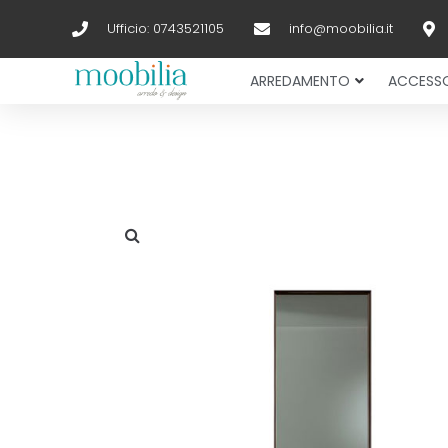
Ufficio: 0743521105
info@moobilia.it
ARREDAMENTO
ACCESSO