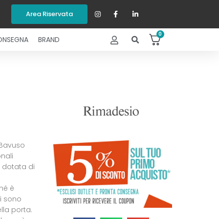
Area Riservata
0
ONSEGNA
BRAND
 Bavuso
nali
è dotata di
ché è
ni sono
ella porta.