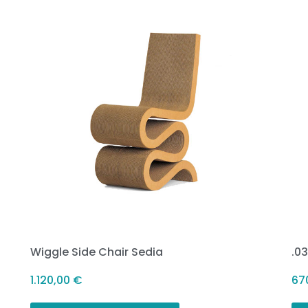
Wiggle Side Chair Sedia
.0
1.120,00
€
67