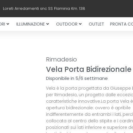
Loreti Arredamenti snc SS Flaminia Km. 138
RI
ILLUMINAZIONE
OUTDOOR
OUTLET
PRONTA C
Rimadesio
Vela Porta Bidirezionale
Disponibile in 5/6 settimane
Vela è la porta progettata da Giuseppe
per Rimadesio, un progetto dalle eccezio
caratteristiche innovative.La porta Vela 
apertura bidirezionale: ovvero è apribile
indifferentemente da entrambi i lati, per
collocata al centro dello stipite e i cardi
posizionati sui lati inferiore e superiore d