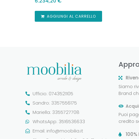
6.234,20
€
AGGIUNGI AL CARRELLO
Appro
Riven
Siamo rive
Ufficio: 0743521105
Brand che
Sandro: 3357556175
Acqui
Mariella: 3355727708
Puoi pag
WhatsApp: 3516536633
credito 
Email:
info@moobilia.it
100% 