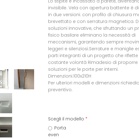
Lo stipite è incassato a parete, diventan
invisibile. Vela con apertura battente è d
in due versioni: con profilo di chiusura 
brevettato e con serratura magnetica. 
soluzioni innovative, che sfruttando un pr
fisico basilare eliminano la necessità di
meccanismi, garantendo sempre movim
leggeri e silenziosi.Serrature e maniglie e
parti integranti di un progetto che riflette
costante volontà Rimadesio di proporre
soluzioni per le porte per interni.
Dimenzioni:100x210H
Per ulteriori modelli e dimenzioni richiedic
preventivo.
Scegli il modello
*
Porta
even