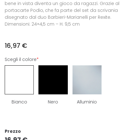
bene in vista diventa un gioco da ragazzi. Grazie al
portacarte Podio, che fa parte del set da scrivania
disegnato dal duo Barbieri-Marianelli per Rexite.
Dimensioni: 24×4,5 cm – H. 9,5 cm
16,97
€
Scegli il colore
*
Bianco
Nero
Alluminio
Prezzo
16,97
€