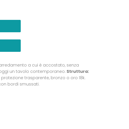
ell’arredamento a cui è accostato, senza
tt’oggi un tavolo contemporaneo.
Struttura:
i protezione trasparente, bronzo o oro 18k.
 con bordi smussati.