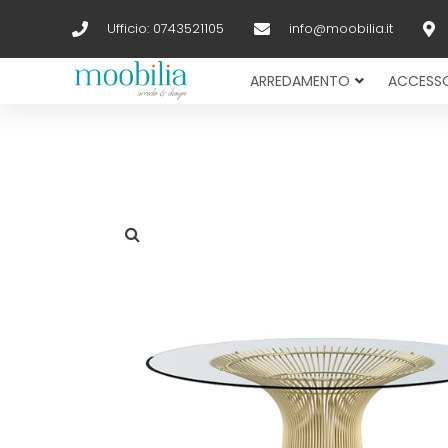
Ufficio: 0743521105
info@moobilia.it
ARREDAMENTO
ACCESSO