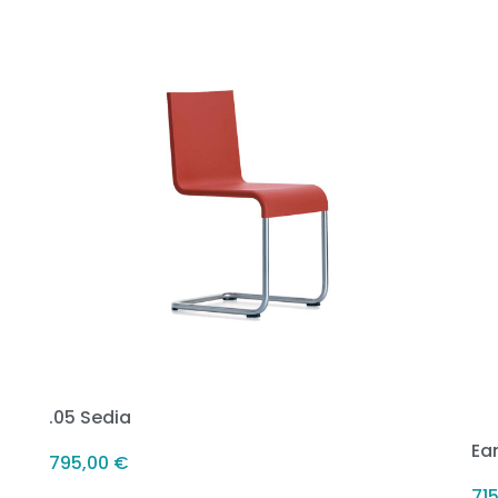
.05 Sedia
Ea
795,00
€
715