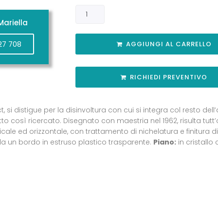
ariella
27 708
AGGIUNGI AL CARRELLO
RICHIEDI PREVENTIVO
, si distigue per la disinvoltura con cui si integra col resto d
tto così ricercato. Disegnato con maestria nel 1962, risulta tu
icale ed orizzontale, con trattamento di nichelatura e finitura d
a un bordo in estruso plastico trasparente.
Piano:
in cristallo