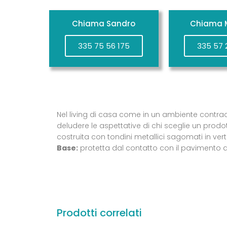
Chiama Sandro
Chiama M
335 75 56 175
335 57 
Nel living di casa come in un ambiente contract
deludere le aspettative di chi sceglie un prodo
costruita con tondini metallici sagomati in vert
Base:
protetta dal contatto con il pavimento d
Prodotti correlati