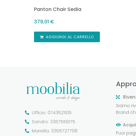
Panton Chair Sedia
379,01
€
AGGIUNGI AL CARRELLO
Appro
Riven
Siamo rive
Ufficio: 0743521105
Brand che
Sandro: 3357556175
Acqui
Mariella: 3355727708
Puoi pag