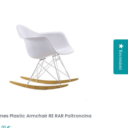
Recensioni
mes Plastic Armchair RE RAR Poltroncina
,01
€