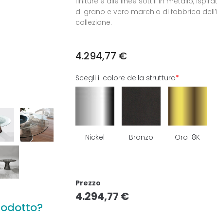
finiture e alle linee sottili in metallo, ispira
di grano e vero marchio di fabbrica dell’
collezione.
4.294,77
€
Scegli il colore della struttura
*
Nickel
Bronzo
Oro 18K
Prezzo
4.294,77
€
rodotto?