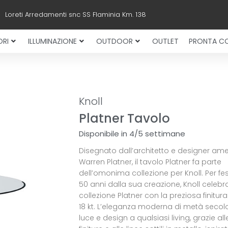
Loreti Arredamenti snc SS Flaminia Km. 138
RI
ILLUMINAZIONE
OUTDOOR
OUTLET
PRONTA C
Knoll
Platner Tavolo
Disponibile in 4/5 settimane
Disegnato dall’architetto e designer am
Warren Platner, il tavolo Platner fa parte
dell’omonima collezione per Knoll. Per fe
50 anni dalla sua creazione, Knoll celebr
collezione Platner con la preziosa finitura
18 kt. L’eleganza moderna di metà secol
luce e design a qualsiasi living, grazie al