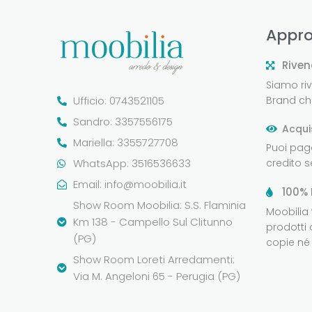
Appro
Riven
Siamo rive
Ufficio: 0743521105
Brand che
Sandro: 3357556175
Acqui
Mariella: 3355727708
Puoi pag
WhatsApp: 3516536633
credito 
Email:
info@moobilia.it
100% 
Show Room Moobilia: S.S. Flaminia
Moobilia
Km 138 - Campello Sul Clitunno
prodotti 
(PG)
copie né 
Show Room Loreti Arredamenti:
Via M. Angeloni 65 - Perugia (PG)