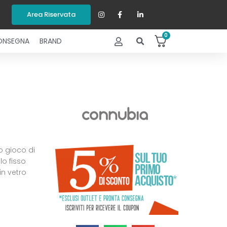
Area Riservata
0
ONSEGNA
BRAND
o gioco di
lo fisso
in vetro