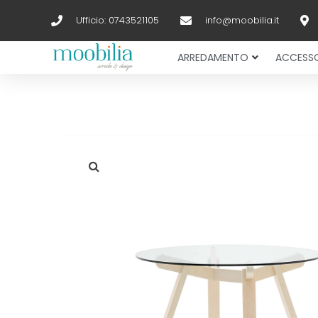
Ufficio: 0743521105
info@moobilia.it
ARREDAMENTO
ACCESSO