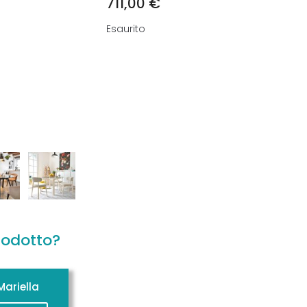
711,00
€
Esaurito
rodotto?
ariella