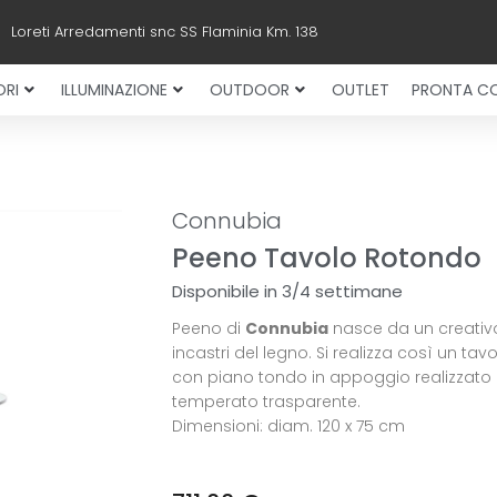
Loreti Arredamenti snc SS Flaminia Km. 138
RI
ILLUMINAZIONE
OUTDOOR
OUTLET
PRONTA C
Connubia
Peeno Tavolo Rotondo
Disponibile in 3/4 settimane
Peeno di
Connubia
nasce da un creativ
incastri del legno. Si realizza così un tavo
con piano tondo in appoggio realizzato 
temperato trasparente.
Dimensioni: diam. 120 x 75 cm