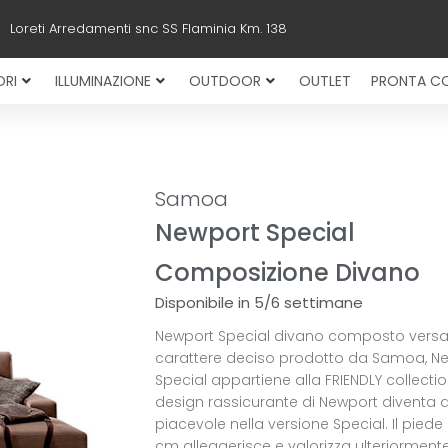
Loreti Arredamenti snc SS Flaminia Km. 138
RI
ILLUMINAZIONE
OUTDOOR
OUTLET
PRONTA C
Samoa
Newport Special
Composizione Divano
Disponibile in 5/6 settimane
Newport Special divano composto versat
carattere deciso prodotto da Samoa, N
Special appartiene alla FRIENDLY collection
design rassicurante di Newport diventa 
piacevole nella versione Special. Il piede 
cm alleggerisce e valorizza ulteriormente