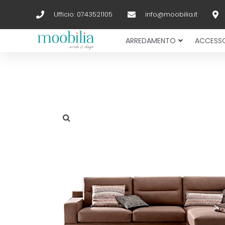
Ufficio: 0743521105
info@moobilia.it
ARREDAMENTO
ACCESSO