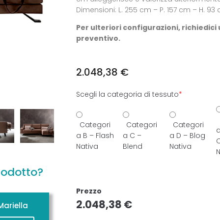
Dimensioni: L. 255 cm – P. 157 cm – H. 93
Per ulteriori configurazioni, richiedici
preventivo.
2.048,38
€
Scegli la categoria di tessuto
*
Categori
Categori
Categori
a
a B – Flash
a C –
a D – Blog
Nativa
Blend
Nativa
N
rodotto?
Prezzo
2.048,38
€
ariella