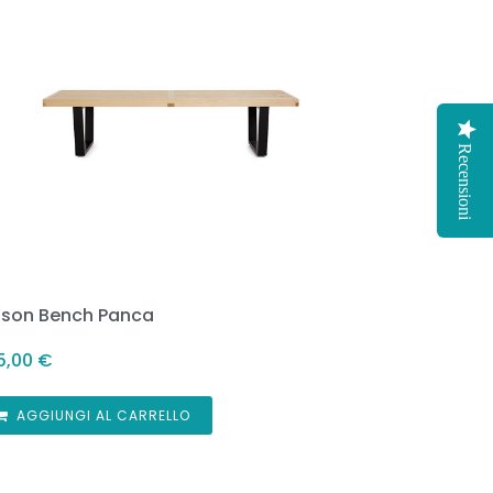
Recensioni
lson Bench Panca
5,00
€
AGGIUNGI AL CARRELLO