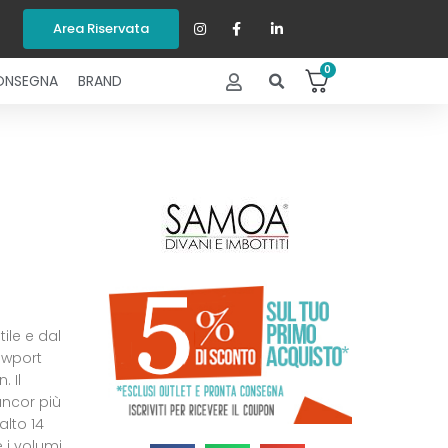
Area Riservata
0
ONSEGNA
BRAND
ile e dal
ewport
. Il
ancor più
alto 14
 i volumi.