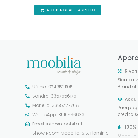
AGGIUNGI AL CARRELLO
Appro
Riven
Siamo rive
Ufficio: 0743521105
Brand che
Sandro: 3357556175
Acqui
Mariella: 3355727708
Puoi pag
WhatsApp: 3516536633
credito 
Email:
info@moobilia.it
100% 
Show Room Moobilia: S.S. Flaminia
Moobilia