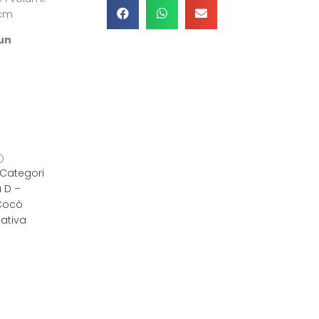
 cm
 un
Categori
 D –
Cocò
ativa