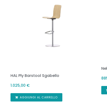
Ne
HAL Ply Barstool Sgabello
88
1.025,00
€
AGGIUNGI AL CARRELLO