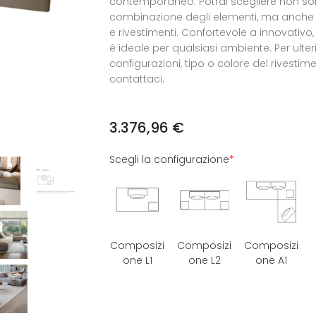
contemporaneo. Potrai scegliere non sol
combinazione degli elementi, ma anche d
e rivestimenti. Confortevole a innovativo
è ideale per qualsiasi ambiente. Per ulteri
configurazioni, tipo o colore del rivestime
contattaci.
3.376,96
€
Scegli la configurazione
*
Composizi
Composizi
Composizi
one L1
one L2
one A1