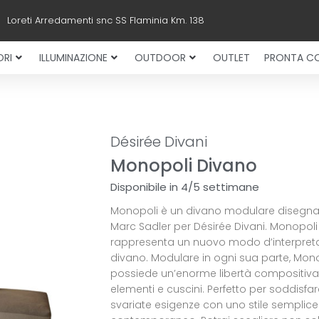
Loreti Arredamenti snc SS Flaminia Km. 138
RI
ILLUMINAZIONE
OUTDOOR
OUTLET
PRONTA C
Désirée Divani
Monopoli Divano
Disponibile in 4/5 settimane
Monopoli è un divano modulare disegn
Marc Sadler per Désirée Divani. Monopoli
rappresenta un nuovo modo d’interpretar
divano. Modulare in ogni sua parte, Mon
possiede un’enorme libertà compositiva
elementi e cuscini. Perfetto per soddisfar
svariate esigenze con uno stile semplice