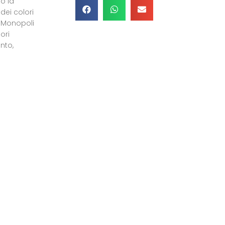
o la
ei colori
, Monopoli
ori
nto,