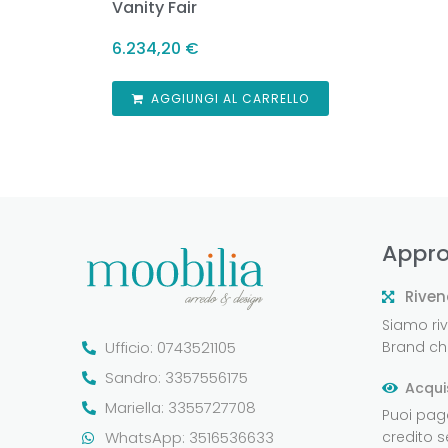
Vanity Fair
6.234,20
€
AGGIUNGI AL CARRELLO
Appro
Riven
Siamo rive
Ufficio: 0743521105
Brand che
Sandro: 3357556175
Acqui
Mariella: 3355727708
Puoi pag
WhatsApp: 3516536633
credito 