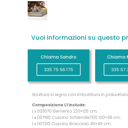
Vuoi informazioni su questo p
Chiama Sandro
Chiama M
335 75 56 175
335 57 
Struttura in legno con imbottitura in poliuretan
Composizione L1 include:
1 x 003070 Elemento 220×125 cm;
1 x 007190 Cuscino Schienale/100 100×38 cm;
1 x 007210 Cuscino Bracciolo 45×45 cm;