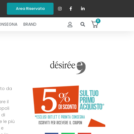
Area Riservata
0
ONSEGNA
BRAND
ato da
e il
opoli
 di
e le più
 e