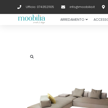
Ufficio: 0743521105
info@moobilia.it
ARREDAMENTO
ACCESSO