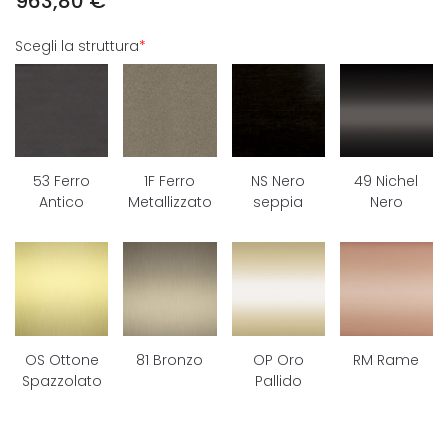
963,80
€
Scegli la struttura
*
53 Ferro
1F Ferro
NS Nero
49 Nichel
Antico
Metallizzato
seppia
Nero
OS Ottone
81 Bronzo
OP Oro
RM Rame
Spazzolato
Pallido