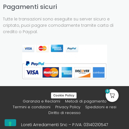
Pagamenti sicuri
Tutte le transazioni sono eseguite su server sicuro e
criptato, puoi pagare comodamente tramite carta di
credito o Paypal.
0
Cookie Policy
Garanzia e Reclami
Metodi di pagamento
Termini e condizioni
Privacy Policy
Spedizioni e resi
Diritto di recesso
Loreti Arredamenti Snc – P.IVA: 03140210547