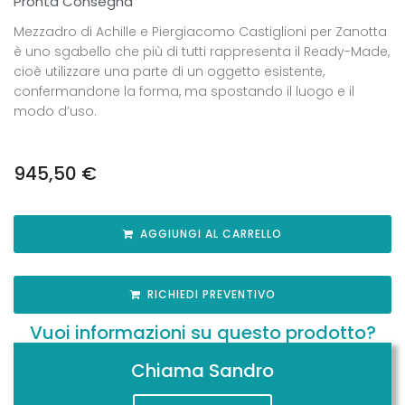
Pronta Consegna
Mezzadro di Achille e Piergiacomo Castiglioni per Zanotta
è uno sgabello che più di tutti rappresenta il Ready-Made,
cioè utilizzare una parte di un oggetto esistente,
confermandone la forma, ma spostando il luogo e il
modo d’uso.
945,50
€
AGGIUNGI AL CARRELLO
RICHIEDI PREVENTIVO
Vuoi informazioni su questo prodotto?
Chiama Sandro