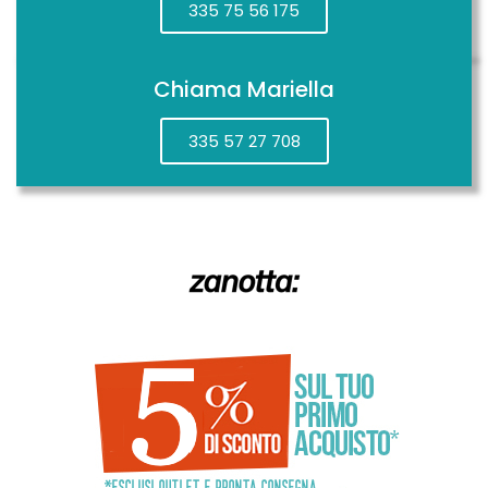
335 75 56 175
Chiama Mariella
335 57 27 708