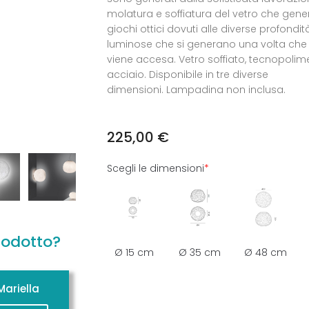
molatura e soffiatura del vetro che gene
giochi ottici dovuti alle diverse profondit
luminose che si generano una volta ch
viene accesa. Vetro soffiato, tecnopolim
acciaio. Disponibile in tre diverse
dimensioni. Lampadina non inclusa.
225,00
€
Scegli le dimensioni
*
rodotto?
Ø 15 cm
Ø 35 cm
Ø 48 cm
ariella