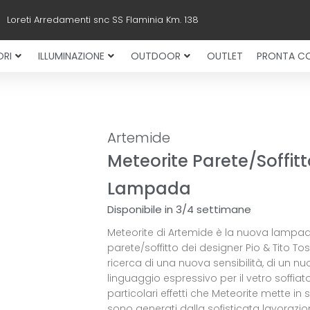
Loreti Arredamenti snc SS Flaminia Km. 138
RI
ILLUMINAZIONE
OUTDOOR
OUTLET
PRONTA C
Artemide
Meteorite Parete/Soffitt
Lampada
Disponibile in 3/4 settimane
Meteorite di Artemide è la nuova lampa
parete/soffitto dei designer Pio & Tito Tos
ricerca di una nuova sensibilità, di un n
linguaggio espressivo per il vetro soffiato.
particolari effetti che Meteorite mette in
sono generati dalla sofisticata lavorazio