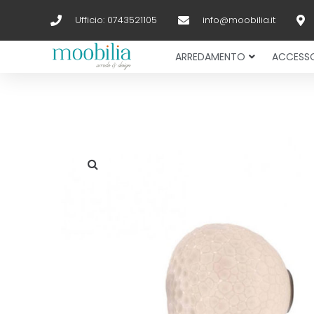
Ufficio: 0743521105
info@moobilia.it
ARREDAMENTO
ACCESSO