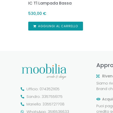
IC T1 Lampada Bassa
530,00
€
AGGIUNGI AL CARRELLO
Appro
Riven
Siamo rive
Ufficio: 0743521105
Brand che
Sandro: 3357556175
Acqui
Mariella: 3355727708
Puoi pag
WhatsApp: 3516536633
credito 