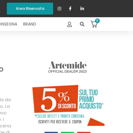
Area Riservata
0
ONSEGNA
BRAND
o
da da
o. La
uovo
 I
 scena
ne di