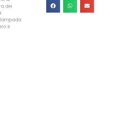
ra dei
à
e lampada
ero e