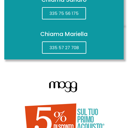
335 75 56 175
Chiama Mariella
335 57 27 708