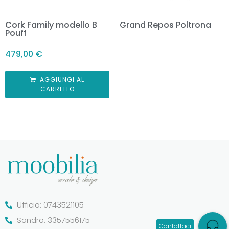
Cork Family modello B
Grand Repos Poltrona
Pouff
479,00
€
AGGIUNGI AL
CARRELLO
Ufficio: 0743521105
Sandro: 3357556175