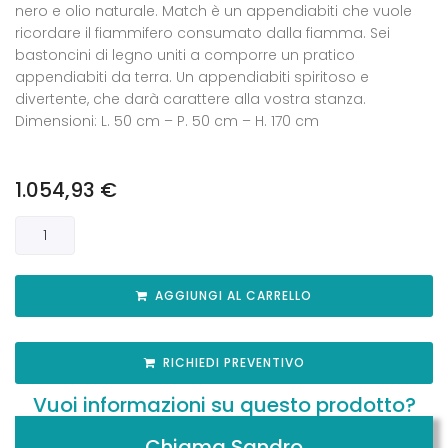
nero e olio naturale. Match è un appendiabiti che vuole
ricordare il fiammifero consumato dalla fiamma. Sei
bastoncini di legno uniti a comporre un pratico
appendiabiti da terra. Un appendiabiti spiritoso e
divertente, che darà carattere alla vostra stanza.
Dimensioni: L. 50 cm – P. 50 cm – H. 170 cm
1.054,93
€
AGGIUNGI AL CARRELLO
RICHIEDI PREVENTIVO
Vuoi informazioni su questo prodotto?
Chiama Sandro