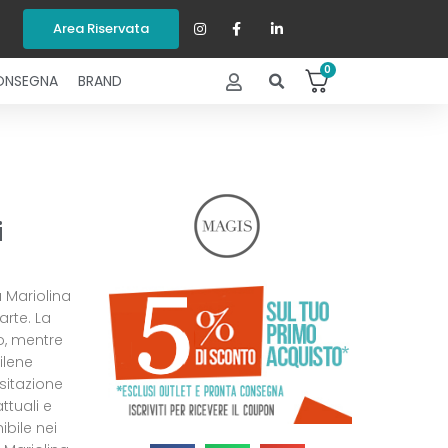
Area Riservata
0
ONSEGNA
BRAND
i
 Mariolina
rte. La
o, mentre
ilene
sitazione
ttuali e
ibile nei