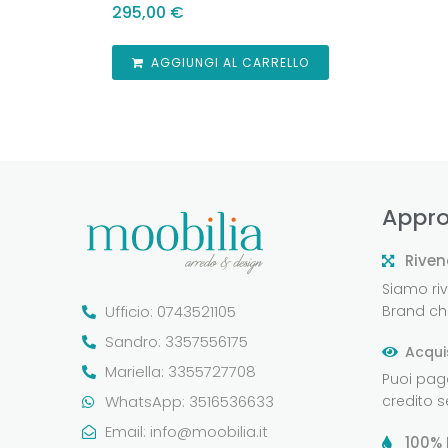
295,00
€
AGGIUNGI AL CARRELLO
Appro
Riven
Siamo rive
Ufficio: 0743521105
Brand che
Sandro: 3357556175
Acqui
Mariella: 3355727708
Puoi pag
WhatsApp: 3516536633
credito 
Email:
info@moobilia.it
100% 