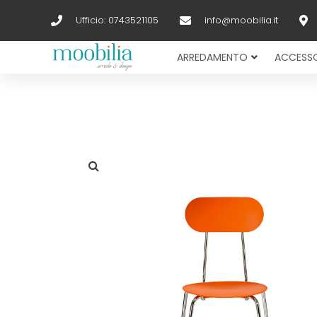
Ufficio: 0743521105
info@moobilia.it
ARREDAMENTO
ACCESSO