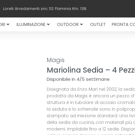
Loreti Arredamenti snc SS Flaminia Km. 138
RI
ILLUMINAZIONE
OUTDOOR
OUTLET
PRONTA C
Magis
Mariolina Sedia – 4 Pezz
Disponibile in 4/5 settimane
Disegnata da Enzo Mari nel 2002, la sedia
prodotta da Magis è ancora un pezzo d’a
struttura è in tubolare di acciaio cromat
la seduta e lo schienale sono in poliprop
stampato ad iniezione standard. Una rivi
della sedia da cucina, con materiali più a
moderni. Impilabile fino a 12 sedie. Dispon