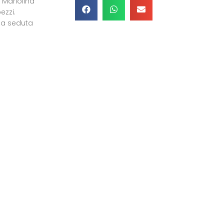
 Mariolina
ezzi.
zza seduta