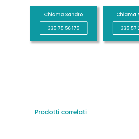
Chiama Sandro
Chiama M
335 75 56 175
335 57 
Prodotti correlati