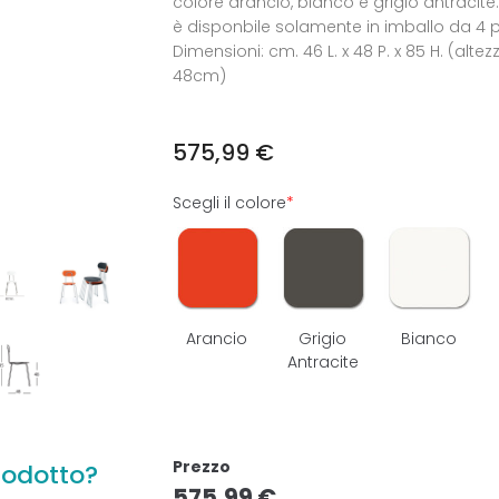
colore arancio, bianco e grigio antracite.
è disponbile solamente in imballo da 4 p
Dimensioni: cm. 46 L. x 48 P. x 85 H. (alte
48cm)
575,99
€
Scegli il colore
*
Arancio
Grigio
Bianco
Antracite
Prezzo
rodotto?
575,99
€