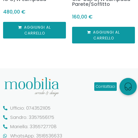
Parete/Soffitto
480,00
€
160,00
€
AGGIUNGI AL
AGGIUNGI AL
CARRELLO
CARRELLO
Ufficio: 0743521105
Sandro: 3357556175
Mariella: 3355727708
WhatsApp: 3516536633