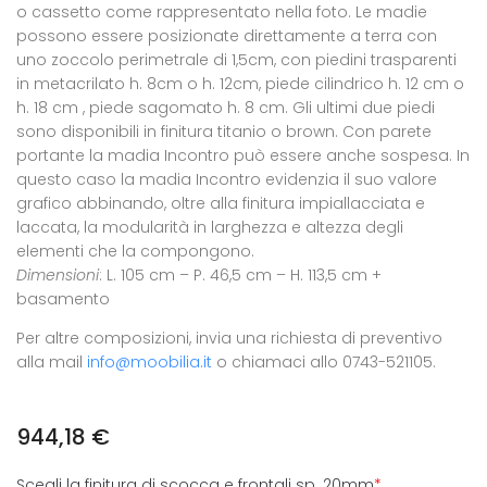
o cassetto come rappresentato nella foto. Le madie
possono essere posizionate direttamente a terra con
uno zoccolo perimetrale di 1,5cm, con piedini trasparenti
in metacrilato h. 8cm o h. 12cm, piede cilindrico h. 12 cm o
h. 18 cm , piede sagomato h. 8 cm. Gli ultimi due piedi
sono disponibili in finitura titanio o brown. Con parete
portante la madia Incontro può essere anche sospesa. In
questo caso la madia Incontro evidenzia il suo valore
grafico abbinando, oltre alla finitura impiallacciata e
laccata, la modularità in larghezza e altezza degli
elementi che la compongono.
Dimensioni
: L. 105 cm – P. 46,5 cm – H. 113,5 cm +
basamento
Per altre composizioni, invia una richiesta di preventivo
alla mail
info@moobilia.it
o chiamaci allo 0743-521105.
944,18
€
Scegli la finitura di scocca e frontali sp. 20mm
*