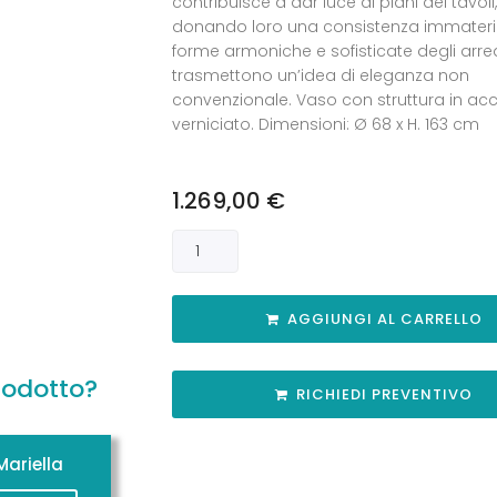
contribuisce a dar luce ai piani dei tavoli,
donando loro una consistenza immateria
forme armoniche e sofisticate degli arr
trasmettono un’idea di eleganza non
convenzionale. Vaso con struttura in acc
verniciato. Dimensioni: Ø 68 x H. 163 cm
1.269,00
€
AGGIUNGI AL CARRELLO
rodotto?
RICHIEDI PREVENTIVO
ariella