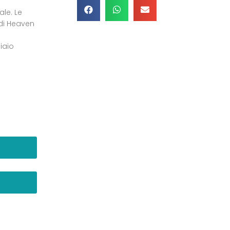
le. Le
edi Heaven
iaio