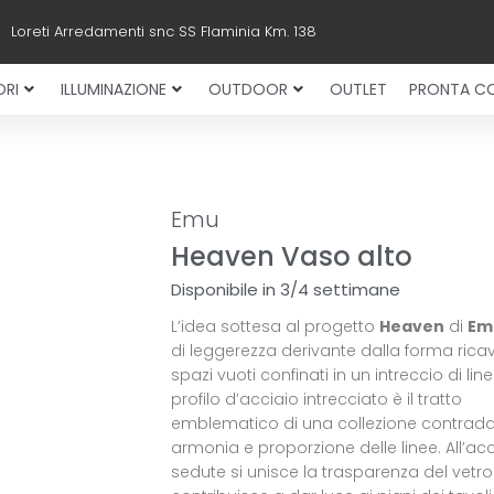
Loreti Arredamenti snc SS Flaminia Km. 138
RI
ILLUMINAZIONE
OUTDOOR
OUTLET
PRONTA C
Emu
Heaven Vaso alto
Disponibile in 3/4 settimane
L’idea sottesa al progetto
Heaven
di
Em
di leggerezza derivante dalla forma rica
spazi vuoti confinati in un intreccio di linee.
profilo d’acciaio intrecciato è il tratto
emblematico di una collezione contradd
armonia e proporzione delle linee. All’acc
sedute si unisce la trasparenza del vetr