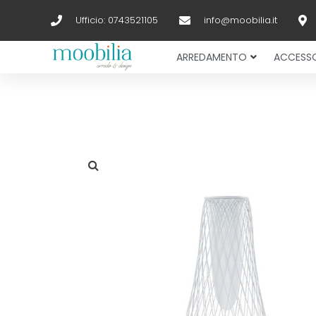
Ufficio: 0743521105
info@moobilia.it
ARREDAMENTO
ACCESSO