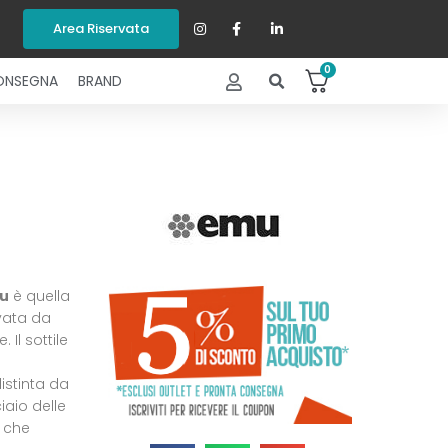
Area Riservata
0
ONSEGNA
BRAND
u
è quella
vata da
 Il sottile
istinta da
iaio delle
o che