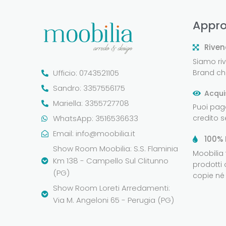
Appro
Riven
Siamo rive
Ufficio: 0743521105
Brand che
Sandro: 3357556175
Acqui
Mariella: 3355727708
Puoi pag
WhatsApp: 3516536633
credito 
Email:
info@moobilia.it
100% 
Show Room Moobilia: S.S. Flaminia
Moobilia
Km 138 - Campello Sul Clitunno
prodotti 
(PG)
copie né 
Show Room Loreti Arredamenti:
Via M. Angeloni 65 - Perugia (PG)