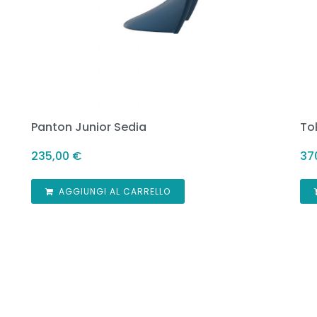
Panton Junior Sedia
To
235,00
€
37
AGGIUNGI AL CARRELLO