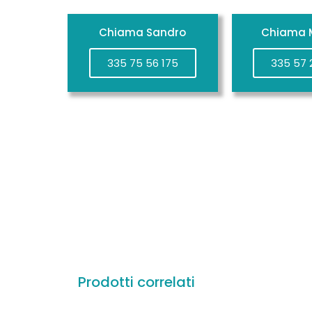
Chiama Sandro
Chiama M
335 75 56 175
335 57 
Prodotti correlati