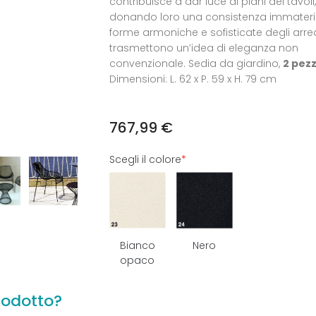
contribuisce a dar luce ai piani dei tavoli,
donando loro una consistenza immateria
forme armoniche e sofisticate degli arr
trasmettono un’idea di eleganza non
convenzionale. Sedia da giardino,
2 pezz
Dimensioni: L. 62 x P. 59 x H. 79 cm
767,99
€
Scegli il colore
*
Nero
Bianco
opaco
rodotto?