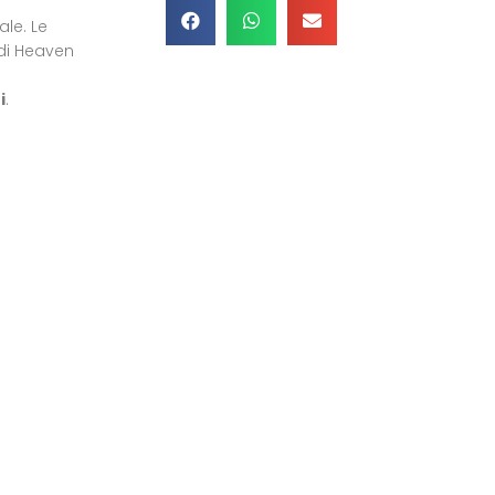
le. Le
edi Heaven
i
.