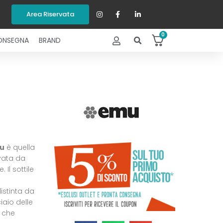
Area Riservata
0
ONSEGNA
BRAND
u
è quella
vata da
 Il sottile
istinta da
iaio delle
o che