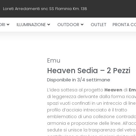
Loreti Arredamenti snc SS Flaminia Km. 138
RI
ILLUMINAZIONE
OUTDOOR
OUTLET
PRONTA C
Emu
Heaven Sedia – 2 Pezzi
Disponibile in 3/4 settimane
L’idea sottesa al progetto
Heaven
di
Em
di leggerezza derivante dalla forma rica
spazi vuoti confinati in un intreccio di linee.
profilo d’acciaio intrecciato è il tratto
emblematico di una collezione contradd
armonia e proporzione delle linee. All’acc
sedute si unisce la trasparenza del vetr