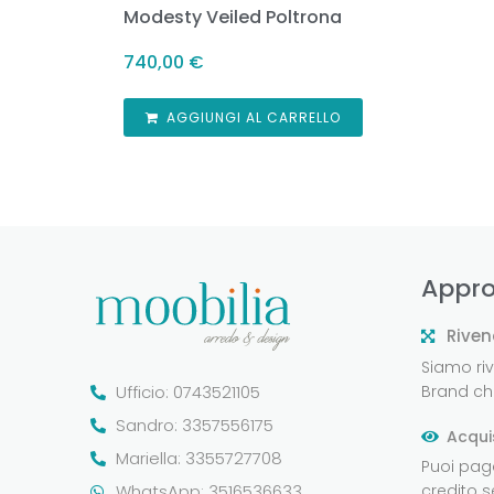
Modesty Veiled Poltrona
740,00
€
AGGIUNGI AL CARRELLO
Appro
Riven
Siamo rive
Ufficio: 0743521105
Brand che
Sandro: 3357556175
Acqui
Mariella: 3355727708
Puoi pag
WhatsApp: 3516536633
credito 