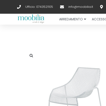
Ufficio: 0743521105
info@moobilia.it
ARREDAMENTO
ACCESSO