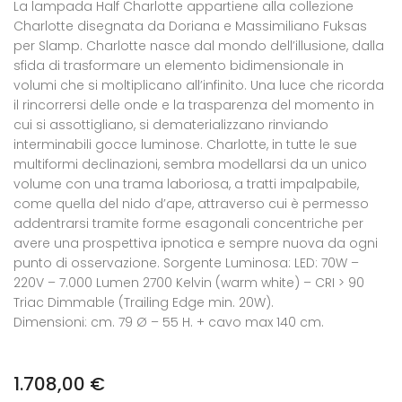
La lampada Half Charlotte appartiene alla collezione
Charlotte disegnata da Doriana e Massimiliano Fuksas
per Slamp. Charlotte nasce dal mondo dell’illusione, dalla
sfida di trasformare un elemento bidimensionale in
volumi che si moltiplicano all’infinito. Una luce che ricorda
il rincorrersi delle onde e la trasparenza del momento in
cui si assottigliano, si dematerializzano rinviando
interminabili gocce luminose. Charlotte, in tutte le sue
multiformi declinazioni, sembra modellarsi da un unico
volume con una trama laboriosa, a tratti impalpabile,
come quella del nido d’ape, attraverso cui è permesso
addentrarsi tramite forme esagonali concentriche per
avere una prospettiva ipnotica e sempre nuova da ogni
punto di osservazione. Sorgente Luminosa: LED: 70W –
220V – 7.000 Lumen 2700 Kelvin (warm white) – CRI > 90
Triac Dimmable (Trailing Edge min. 20W).
Dimensioni: cm. 79 Ø – 55 H. + cavo max 140 cm.
1.708,00
€