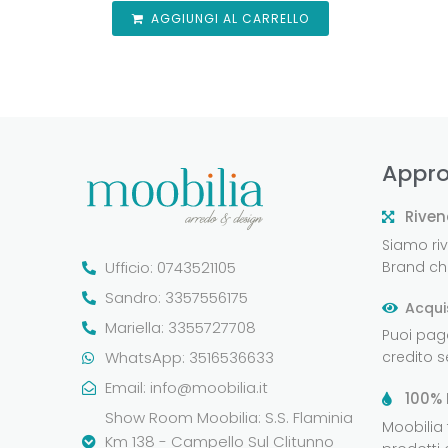
AGGIUNGI AL CARRELLO
Appro
Riven
Siamo rive
Ufficio: 0743521105
Brand che
Sandro: 3357556175
Acqui
Mariella: 3355727708
Puoi pag
WhatsApp: 3516536633
credito 
Email:
info@moobilia.it
100% 
Show Room Moobilia: S.S. Flaminia
Moobilia
Km 138 - Campello Sul Clitunno