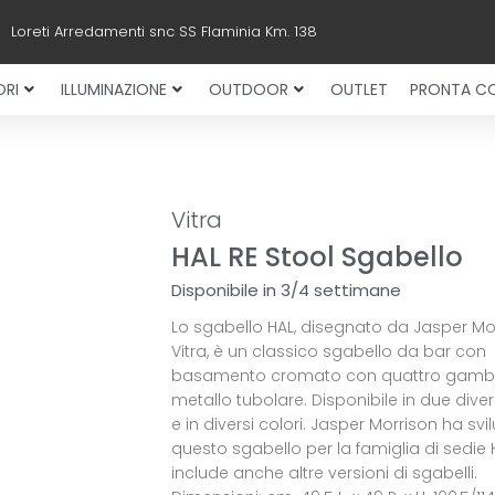
Loreti Arredamenti snc SS Flaminia Km. 138
RI
ILLUMINAZIONE
OUTDOOR
OUTLET
PRONTA C
Vitra
HAL RE Stool Sgabello
Disponibile in 3/4 settimane
Lo sgabello HAL, disegnato da Jasper Mo
Vitra, è un classico sgabello da bar con
basamento cromato con quattro gambe
metallo tubolare. Disponibile in due dive
e in diversi colori. Jasper Morrison ha sv
questo sgabello per la famiglia di sedie 
include anche altre versioni di sgabelli.