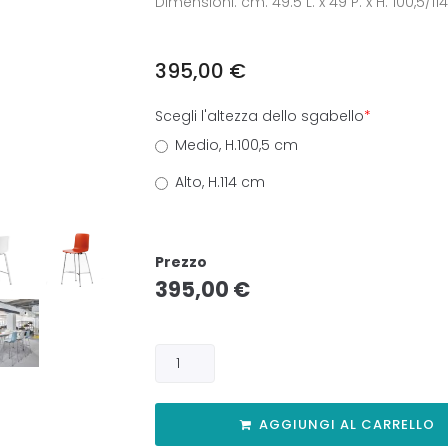
Dimensioni: cm. 49.5 L. x 49 P. x H. 100,5/114
395,00
€
Scegli l'altezza dello sgabello
*
Medio, H.100,5 cm
Alto, H.114 cm
Prezzo
395,00
€
AGGIUNGI AL CARRELLO