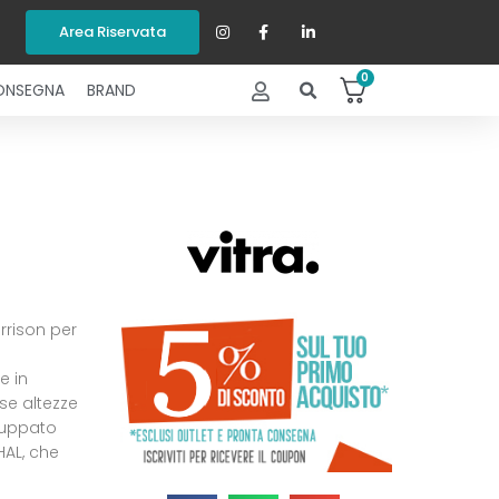
Area Riservata
0
ONSEGNA
BRAND
rrison per
 in
rse altezze
iluppato
HAL, che