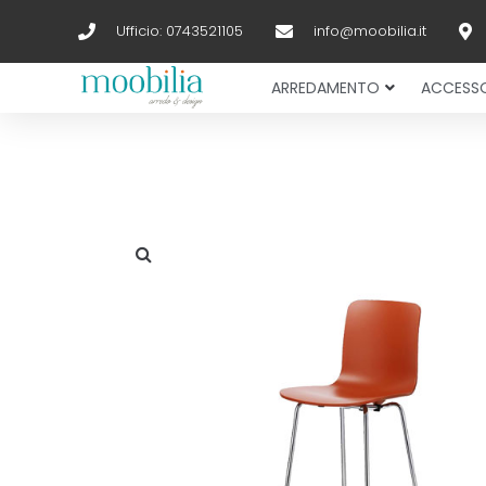
Ufficio: 0743521105
info@moobilia.it
ARREDAMENTO
ACCESSO