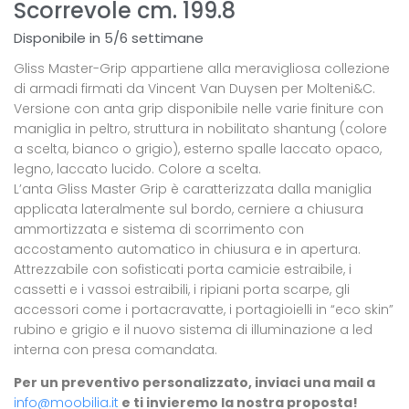
Scorrevole cm. 199.8
Disponibile in 5/6 settimane
Gliss Master-Grip appartiene alla meravigliosa collezione
di armadi firmati da Vincent Van Duysen per Molteni&C.
Versione con anta grip disponibile nelle varie finiture con
maniglia in peltro, struttura in nobilitato shantung (colore
a scelta, bianco o grigio), esterno spalle laccato opaco,
legno, laccato lucido. Colore a scelta.
L’anta Gliss Master Grip è caratterizzata dalla maniglia
applicata lateralmente sul bordo, cerniere a chiusura
ammortizzata e sistema di scorrimento con
accostamento automatico in chiusura e in apertura.
Attrezzabile con sofisticati porta camicie estraibile, i
cassetti e i vassoi estraibili, i ripiani porta scarpe, gli
accessori come i portacravatte, i portagioielli in “eco skin”
rubino e grigio e il nuovo sistema di illuminazione a led
interna con presa comandata.
Per un preventivo personalizzato, inviaci una mail a
info@moobilia.it
e ti invieremo la nostra proposta!