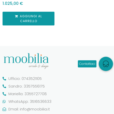
1.025,00
€
AGGIUNGI AL
CARRELLO
Ufficio: 0743521105
Sandro: 3357556175
Mariella: 3355727708
WhatsApp: 3516536633
Email:
info@moobilia.it