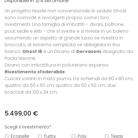
Disponibile in 3/4 settimane
Un progetto tessile non convenzionale, le sedute Ghost
sono comode e avvolgenti proprio come i loro
rivestimenti. Una famiglia di imbottiti – divani, poltrone,
pouf, sedie e letti – che si sveste e si riveste in un baleno
assumendo un aspetto di grande lusso se rivestita in
broccato, di estrema semplicità se abbigliata in lino
bianco.
Ghost 16
è un Divano di
Gervasoni
, disegnato da
Paola Navone.
Divano con imbottitura in poliuretano espanso.
Rivestimento sfoderabile
.
Cuscini volanti in misto piuma: tre schienali da 80 x 80 cm,
quattro da 60 x 60 cm, quattro da 50 x 50 cm; due
braccioli da 120 x 34 cm.
5.499,00
€
Scegli il rivestimento
*
Ecopelle
Furby
Poly
Texas