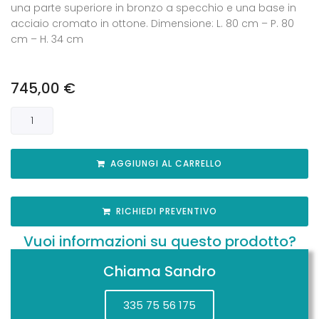
una parte superiore in bronzo a specchio e una base in
acciaio cromato in ottone. Dimensione: L. 80 cm – P. 80
cm – H. 34 cm
745,00
€
AGGIUNGI AL CARRELLO
RICHIEDI PREVENTIVO
Vuoi informazioni su questo prodotto?
Chiama Sandro
335 75 56 175