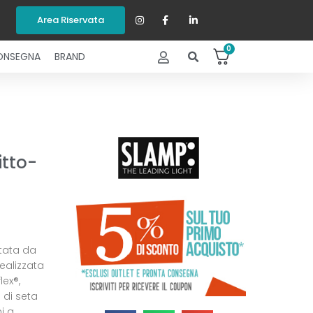
Area Riservata
0
ONSEGNA
BRAND
tto-
tata da
ealizzata
ex®,
 di seta
i a