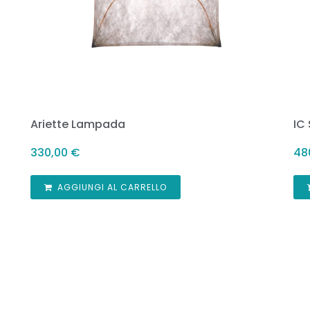
Ariette Lampada
IC
330,00
€
48
AGGIUNGI AL CARRELLO