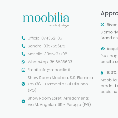
Appro
Riven
Siamo rive
Ufficio: 0743521105
Brand che
Sandro: 3357556175
Acqui
Mariella: 3355727708
Puoi pag
WhatsApp: 3516536633
credito 
Email:
info@moobilia.it
100% 
Show Room Moobilia: S.S. Flaminia
Moobilia
Km 138 - Campello Sul Clitunno
prodotti 
(PG)
copie né 
Show Room Loreti Arredamenti:
Via M. Angeloni 65 - Perugia (PG)