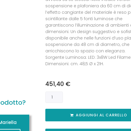
sospensione e plafoniera da 60 cm di d
l’effetto cangiante del materiale è reso p
scintillante dalle 5 fonti luminose che
garantiscono l’illuminazione di ambienti 
dimensioni. Un design suggestivo e sofist
disponibile anche nelle funzioni d’uso pl
sospensione da 48 cm di diametro, che
arricchiscono lo spazio con eleganza.
Sorgente Luminosa: LED: 3x8W Led Filame
Dimensioni: cm. 48,5 Ø x 21H.
451,40
€
rodotto?
AGGIUNGI AL CARRELLO
ariella