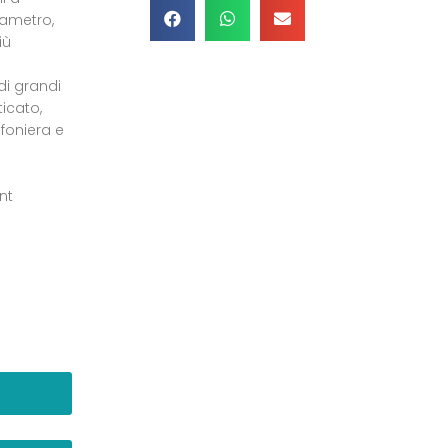
iametro,
iù
di grandi
icato,
afoniera e
nt