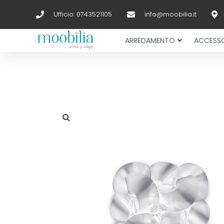
Ufficio: 0743521105
info@moobilia.it
ARREDAMENTO
ACCESSO