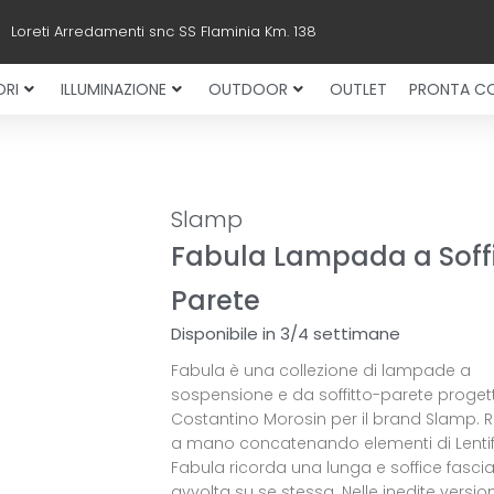
Loreti Arredamenti snc SS Flaminia Km. 138
RI
ILLUMINAZIONE
OUTDOOR
OUTLET
PRONTA C
Slamp
Fabula Lampada a Soffi
Parete
Disponibile in 3/4 settimane
Fabula è una collezione di lampade a
sospensione e da soffitto-parete proget
Costantino Morosin per il brand Slamp. R
a mano concatenando elementi di Lentifl
Fabula ricorda una lunga e soffice fascia
avvolta su se stessa. Nelle inedite version