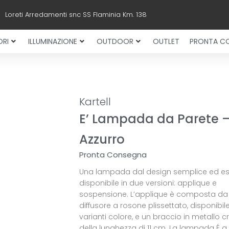
Loreti Arredamenti snc SS Flaminia Km. 138
RI
ILLUMINAZIONE
OUTDOOR
OUTLET
PRONTA C
Kartell
E’ Lampada da Parete 
Azzurro
Pronta Consegna
Una lampada dal design semplice ed ess
disponibile in due versioni: applique e
sospensione. L’applique è composta da
diffusore a rosone plissettato, disponibile
varianti colore, e un braccio in metallo 
della lunghezza di 11 cm. La lampada É a