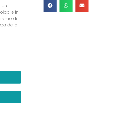
d un
labile in
ssimo di
nza della