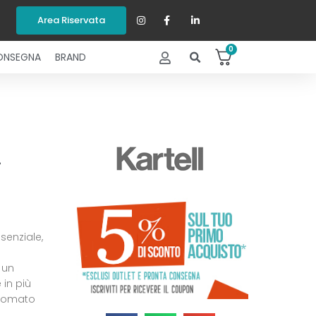
Area Riservata
0
ONSEGNA
BRAND
–
enziale,
 un
 in più
cromato