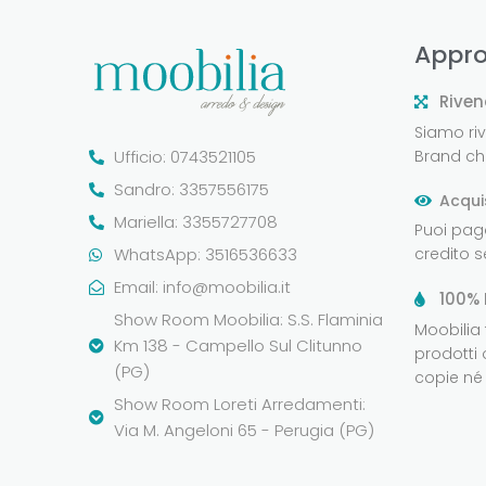
Appro
Riven
Siamo rive
Ufficio: 0743521105
Brand che
Sandro: 3357556175
Acqui
Mariella: 3355727708
Puoi pag
WhatsApp: 3516536633
credito 
Email:
info@moobilia.it
100% 
Show Room Moobilia: S.S. Flaminia
Moobilia
Km 138 - Campello Sul Clitunno
prodotti 
(PG)
copie né 
Show Room Loreti Arredamenti:
Via M. Angeloni 65 - Perugia (PG)