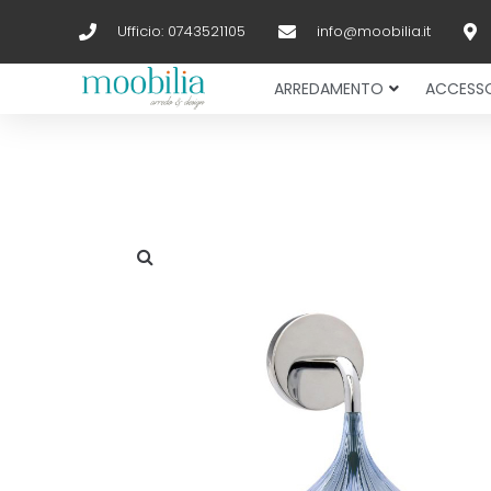
Ufficio: 0743521105
info@moobilia.it
ARREDAMENTO
ACCESSO