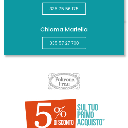
335 75 56 175
Chiama Mariella
335 57 27 708