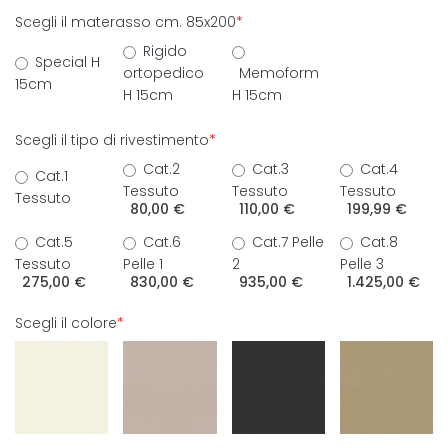
Scegli il materasso cm. 85x200
*
Rigido
Special H
ortopedico
Memoform
15cm
H 15cm
H 15cm
Scegli il tipo di rivestimento
*
Cat.2
Cat.3
Cat.4
Cat.1
Tessuto
Tessuto
Tessuto
Tessuto
80,00 €
110,00 €
199,99 €
Cat.5
Cat.6
Cat.7 Pelle
Cat.8
Tessuto
Pelle 1
2
Pelle 3
275,00 €
830,00 €
935,00 €
1.425,00 €
Scegli il colore
*