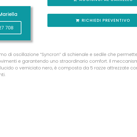
ariella
RICHIEDI PREVENTIVO
27 708
o di oscillazione “Syncron” di schienale e sedile che permette 
menti e garantendo uno straordinario comfort. Il meccanismo
o lucido o verniciato nero, è composta da 5 razze attrezzate con
ti.