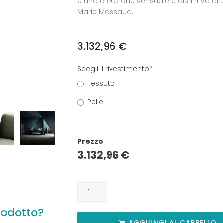
è una creazione sensuale e distintiva di
Marie Massaud.
3.132,96
€
Scegli il rivestimento
*
Tessuto
Pelle
Prezzo
3.132,96
€
rodotto?
AGGIUNGI AL CARRELLO