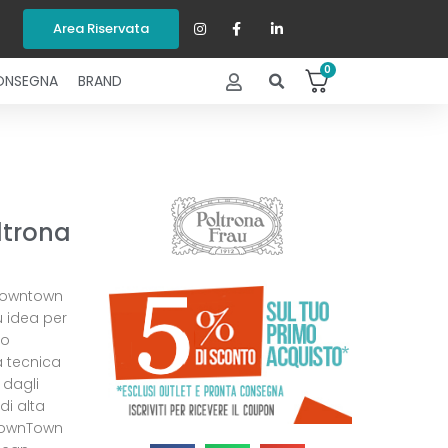
Area Riservata
0
ONSEGNA
BRAND
ltrona
Downtown
u idea per
no
a tecnica
 dagli
di alta
 DownTown