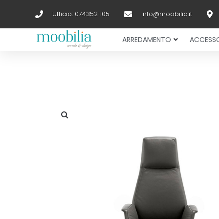
Ufficio: 0743521105
info@moobilia.it
ARREDAMENTO
ACCESSO