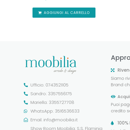
AGGIUNGI AL CARRELLO
Appro
Riven
Siamo rive
Ufficio: 0743521105
Brand che
Sandro: 3357556175
Acqui
Mariella: 3355727708
Puoi pag
WhatsApp: 3516536633
credito 
Email:
info@moobilia.it
100% 
Show Room Moobilia: S.S. Flaminia