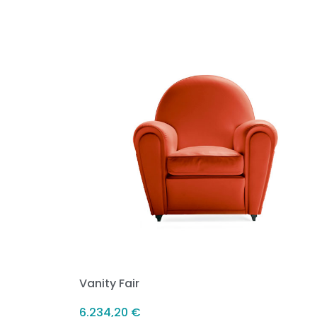
Vanity Fair
6.234,20
€