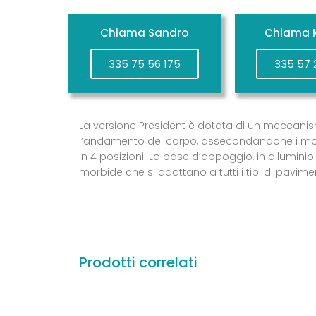
Chiama Sandro
Chiama M
335 75 56 175
335 57 
La versione President è dotata di un meccanism
l’andamento del corpo, assecondandone i movi
in 4 posizioni. La base d’appoggio, in allumini
morbide che si adattano a tutti i tipi di pavimen
Prodotti correlati