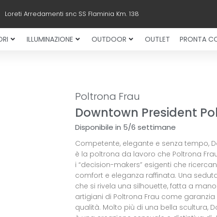
Loreti Arredamenti snc SS Flaminia Km. 138
RI
ILLUMINAZIONE
OUTDOOR
OUTLET
PRONTA C
Poltrona Frau
Downtown President Po
Disponibile in 5/6 settimane
Competente, elegante e senza tempo, 
è la poltrona da lavoro che Poltrona Fra
i “decision-makers” esigenti che ricerca
comfort e eleganza raffinata. Una sedut
che si rivela una silhouette, fatta a mano
artigiani di Poltrona Frau come garanzia 
qualità. Molto più di una bella scultura,