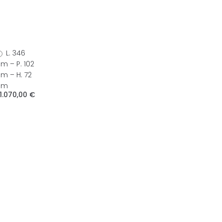
L. 346
m – P. 102
m – H. 72
cm
1.070,00 €