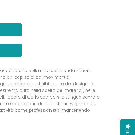
’acquisizione della s torica azienda Simon
uno dei capisaldi del movimento
etti e prodotti definibili icone del design. La
 estrema cura nella scelta dei materiali, nelle
seali, l’opera di Carlo Scarpa si distingue sempre
piente elaborazione delle poetiche wrightiane e
 l’attività come professionista, mantenendo