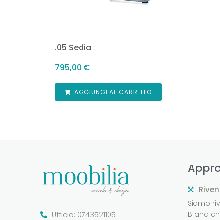
.05 Sedia
795,00
€
AGGIUNGI AL CARRELLO
Appro
Riven
Siamo rive
Ufficio: 0743521105
Brand che