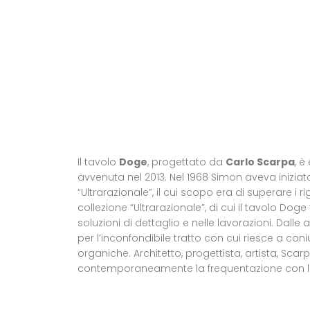
Il tavolo
Doge
, progettato da
Carlo Scarpa
, è
avvenuta nel 2013. Nel 1968 Simon aveva inizi
“Ultrarazionale”, il cui scopo era di superare i 
collezione “Ultrarazionale”, di cui il tavolo Dog
soluzioni di dettaglio e nelle lavorazioni. Dalle 
per l’inconfondibile tratto con cui riesce a con
organiche. Architetto, progettista, artista, Sc
contemporaneamente la frequentazione con le b