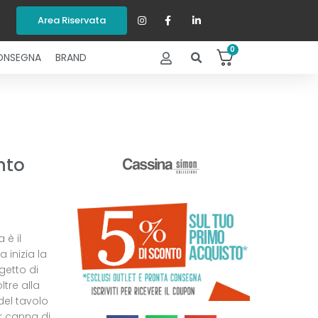
Area Riservata
0
ONSEGNA
BRAND
nto
 è il
 inizia la
getto di
ltre alla
 del tavolo
or canna di