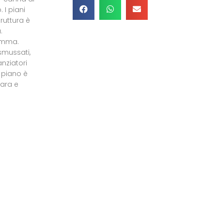
 I piani
ruttura è
.
gomma.
 smussati,
nziatori
l piano è
ara e