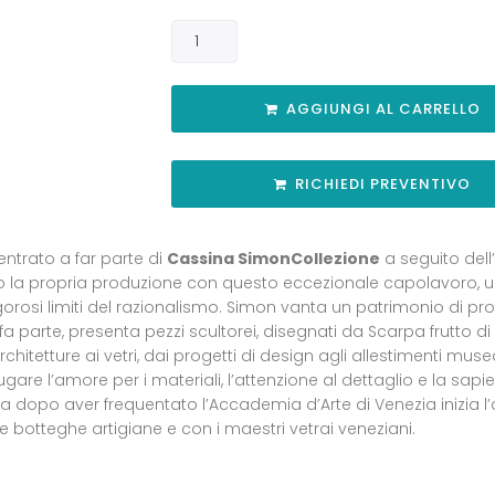
AGGIUNGI AL CARRELLO
RICHIEDI PREVENTIVO
 entrato a far parte di
Cassina SimonCollezione
a seguito dell
ato la propria produzione con questo eccezionale capolavoro, 
rigorosi limiti del razionalismo. Simon vanta un patrimonio di prog
e fa parte, presenta pezzi scultorei, disegnati da Scarpa frutto di
architetture ai vetri, dai progetti di design agli allestimenti mu
iugare l’amore per i materiali, l’attenzione al dettaglio e la sa
arpa dopo aver frequentato l’Accademia d’Arte di Venezia inizia
otteghe artigiane e con i maestri vetrai veneziani.