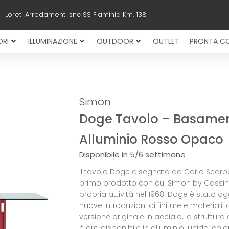
Loreti Arredamenti snc SS Flaminia Km. 138
RI
ILLUMINAZIONE
OUTDOOR
OUTLET
PRONTA C
Simon
Doge Tavolo – Basame
Alluminio Rosso Opaco
Disponibile in 5/6 settimane
Il tavolo Doge disegnato da Carlo Scarpa
primo prodotto con cui Simon by Cassina
propria attività nel 1968. Doge è stato og
nuove introduzioni di finiture e materiali: o
versione originale in acciaio, la struttura
è ora disponibile in alluminio lucido, col