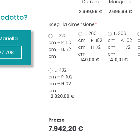
Carrara
Manquina
2.699,99 €
2.699,99 €
rodotto?
Scegli la dimensione
*
L. 260
L. 306
L. 220
ariella
cm – P. 102
cm – P. 102
c
cm – P. 110
cm – H. 72
cm – H. 72
c
cm – H. 72
27 708
cm
cm
cm
140,00 €
410,01 €
L. 432
cm – P. 102
cm – H. 72
cm
2.320,00 €
Prezzo
7.942,20
€