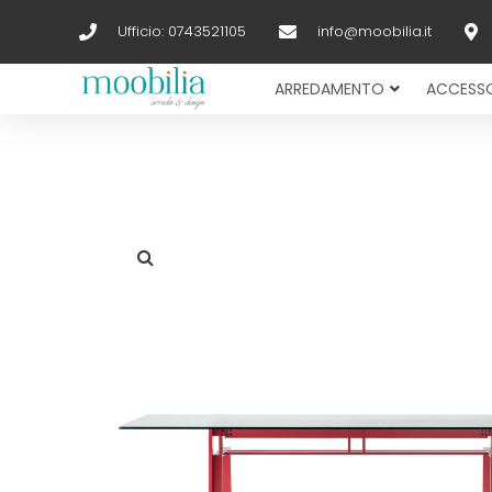
Ufficio: 0743521105
info@moobilia.it
ARREDAMENTO
ACCESSO