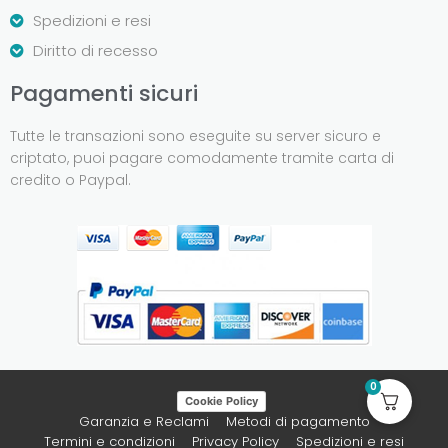
Spedizioni e resi
Diritto di recesso
Pagamenti sicuri
Tutte le transazioni sono eseguite su server sicuro e
criptato, puoi pagare comodamente tramite carta di
credito o Paypal.
0
Cookie Policy
Garanzia e Reclami
Metodi di pagamento
Termini e condizioni
Privacy Policy
Spedizioni e resi